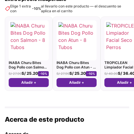
Elige 1 extra
al llevarlo con este producto — el descuento se
-10%
con
aplica en el carrito
INABA Churu Bites
INABA Churu Bites
TROPICLEAN
Dog Pollo con Salmon -
Dog Pollo con Atun - 8
Limpiador Facial
8 Tubos
Tubos
Perros
S/
25.20
S/
25.20
S/
36.4
S/
27.90
S/
27.90
S/
40.00
-10%
-10%
Añadir +
Añadir +
Añadir +
Acerca de este producto