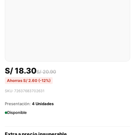
S/
18.30
S/
20.90
Ahorras
S/
2.60
(-12%)
SKU: 72637683702631
Presentación:
4 Unidades
Disponible
Extra a precio insuperable