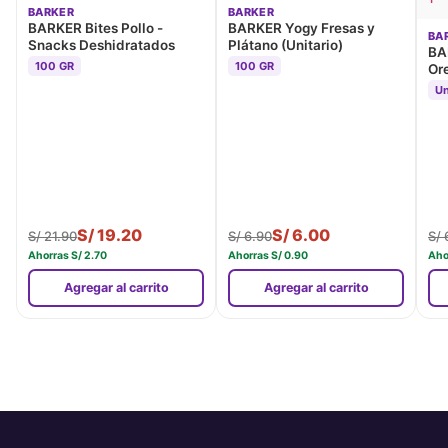
BARKER
BARKER
BARKER Bites Pollo -
BARKER Yogy Fresas y
BA
Snacks Deshidratados
Plátano (Unitario)
BA
100 GR
100 GR
Ore
Un
S/
19.20
S/
6.00
S/
21.90
S/
6.90
S/
Ahorras
S/
2.70
Ahorras
S/
0.90
Aho
Agregar al carrito
Agregar al carrito