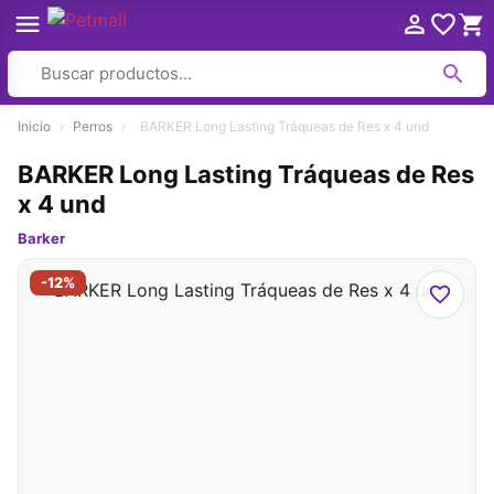
Ir
Inicio
›
Perros
›
BARKER Long Lasting Tráqueas de Res x 4 und
al
contenido
BARKER Long Lasting Tráqueas de Res
x 4 und
Barker
-12%