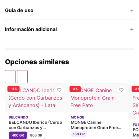
+
Guía de uso
+
Información adicional
Opciones similares
-11%
-8%
-8
BELCANDO
MONGE
BELCANDO Iberico (Cerdo
MONGE Canine
FO
con Garbanzos y
Monoprotein Grain Free
FO
Arándanos) - Lata
Pato
150 GR
Me
400 GR
800 GR