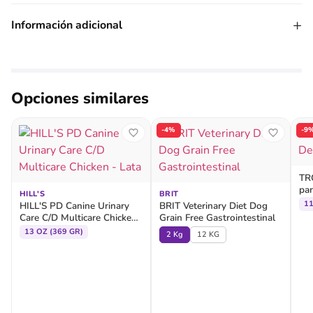
+
Información adicional
Opciones similares
-4%
-9
TR
par
HILL'S
BRIT
1
HILL'S PD Canine Urinary
BRIT Veterinary Diet Dog
Care C/D Multicare Chicken
Grain Free Gastrointestinal
- Lata
13 OZ (369 GR)
2 Kg
12 KG