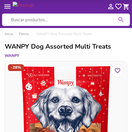
Ir
Inicio
›
Perros
›
WANPY Dog Assorted Multi Treats
al
WANPY Dog Assorted Multi Treats
contenido
WANPY
-28%