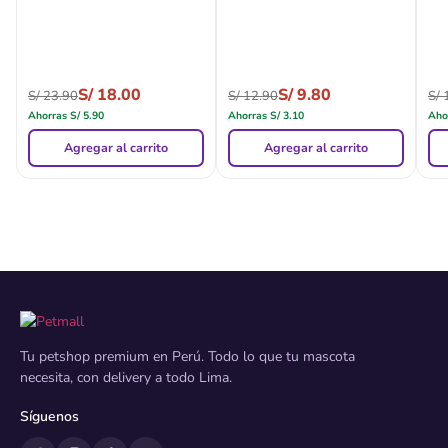
S/
18.00
S/
9.80
S/
23.90
S/
12.90
S/
1
Ahorras
S/
5.90
Ahorras
S/
3.10
Aho
Agregar al carrito
Agregar al carrito
Tu petshop premium en Perú. Todo lo que tu mascota
necesita, con delivery a todo Lima.
Síguenos