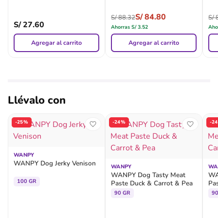
S/
84.80
S/
88.32
S/
8
S/
27.60
Ahorras
S/
3.52
Aho
Agregar al carrito
Agregar al carrito
Llévalo con
-25%
-24%
-2
WANPY
WANPY Dog Jerky Venison
WANPY
WA
WANPY Dog Tasty Meat
WA
100 GR
Paste Duck & Carrot & Pea
Pa
90 GR
9