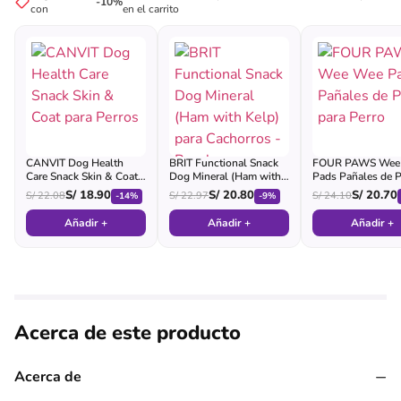
-10%
con
en el carrito
CANVIT Dog Health
BRIT Functional Snack
FOUR PAWS Wee
Care Snack Skin & Coat
Dog Mineral (Ham with
Pads Pañales de P
para Perros
Kelp) para Cachorros -
para Perro
S/
18.90
S/
20.80
S/
20.70
S/
22.08
S/
22.97
S/
24.10
-14%
-9%
Pouch
Añadir +
Añadir +
Añadir +
Acerca de este producto
−
Acerca de