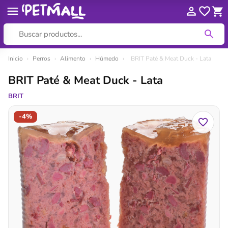
Ir
Inicio
›
Perros
›
Alimento
›
Húmedo
›
BRIT Paté & Meat Duck - Lata
al
BRIT Paté & Meat Duck - Lata
contenido
BRIT
-4%