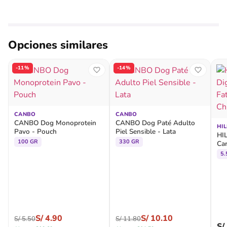
Opciones similares
-11%
-14%
CANBO
CANBO
CANBO Dog Monoprotein
CANBO Dog Paté Adulto
HIL
Pavo - Pouch
Piel Sensible - Lata
HIL
100 GR
330 GR
Car
Veg
5.
Lat
S/
4.90
S/
10.10
S/
5.50
S/
11.80
S/