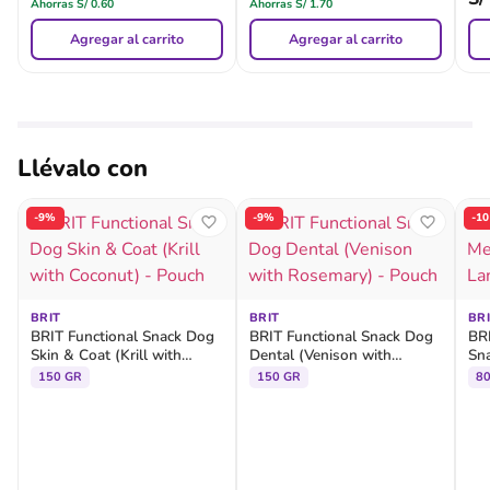
Ahorras
S/
0.60
Ahorras
S/
1.70
Agregar al carrito
Agregar al carrito
Llévalo con
-9%
-9%
-1
BRIT
BRIT
BR
BRIT Functional Snack Dog
BRIT Functional Snack Dog
BRI
Skin & Coat (Krill with
Dental (Venison with
Sn
Coconut) - Pouch
Rosemary) - Pouch
Po
150 GR
150 GR
8