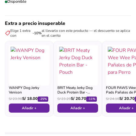
Disponible
Extra a precio insuperable
Elige 1 extra
al llevarlo con este producto — el descuento se aplica
-10%
con
en el carrito
WANPY Dog Jerky
BRIT Meaty Jerky Dog
FOUR PAWS Wee
Venison
Duck Protein Bar -
Pads Pañales de P
Pouch
para Perro
S/
18.00
S/
20.70
S/
20.70
S/
23.90
S/
23.29
S/
24.10
-25%
-11%
Añadir +
Añadir +
Añadir +