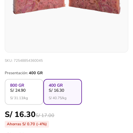
SKU: 72548854360045
Presentación:
400 GR
800 GR
400 GR
S/
24.90
S/
16.30
S/
31.13
/kg
S/
40.75
/kg
S/ 16.30
S/ 17.00
Ahorras S/ 0.70 (-4%)