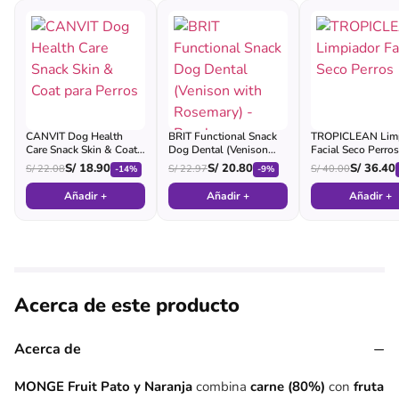
CANVIT Dog Health
BRIT Functional Snack
TROPICLEAN Limp
Care Snack Skin & Coat
Dog Dental (Venison
Facial Seco Perros
para Perros
with Rosemary) - Pouch
S/
18.90
S/
20.80
S/
36.40
S/
22.08
S/
22.97
S/
40.00
-14%
-9%
Añadir +
Añadir +
Añadir +
Acerca de este producto
−
Acerca de
MONGE Fruit Pato y Naranja
combina
carne (80%)
con
fruta