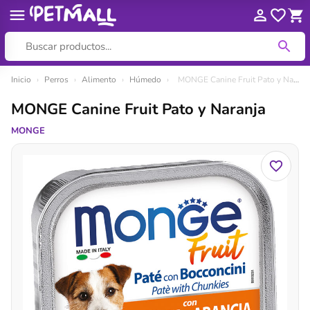
Ir
Inicio
›
Perros
›
Alimento
›
Húmedo
›
MONGE Canine Fruit Pato y Naranja
al
MONGE Canine Fruit Pato y Naranja
contenido
MONGE