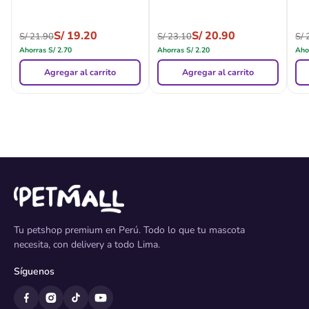
S/
19.20
S/
20.90
S/
21.90
S/
23.10
S/
2
Ahorras
S/
2.70
Ahorras
S/
2.20
Aho
Agregar al carrito
Agregar al carrito
Tu petshop premium en Perú. Todo lo que tu mascota
necesita, con delivery a todo Lima.
Síguenos