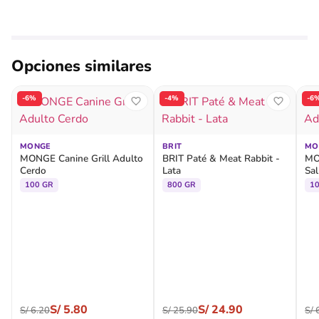
Opciones similares
-6%
-4%
-6
MONGE
BRIT
MO
MONGE Canine Grill Adulto
BRIT Paté & Meat Rabbit -
MO
Cerdo
Lata
Sa
100 GR
800 GR
1
S/
5.80
S/
24.90
S/
6.20
S/
25.90
S/
6