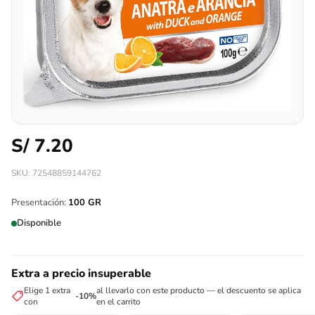
S/
7.20
SKU: 72548859144762
Presentación:
100 GR
Disponible
Extra a precio insuperable
Elige 1 extra
al llevarlo con este producto — el descuento se aplica
-10%
con
en el carrito