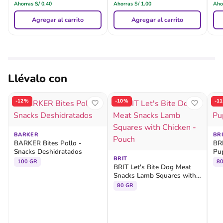
Ahorras
S/
0.40
Ahorras
S/
1.00
Aho
Agregar al carrito
Agregar al carrito
Llévalo con
-12%
-10%
-1
BARKER
BR
BARKER Bites Pollo -
BR
Snacks Deshidratados
Pu
BRIT
100 GR
8
BRIT Let's Bite Dog Meat
Snacks Lamb Squares with
Chicken - Pouch
80 GR