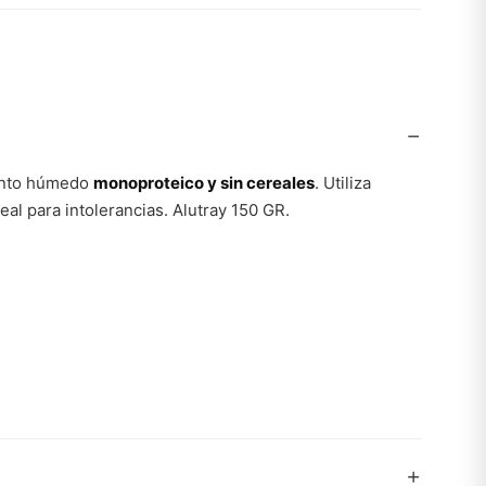
−
ento húmedo
monoproteico y sin cereales
. Utiliza
al para intolerancias. Alutray 150 GR.
+