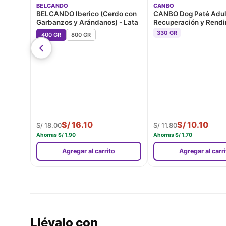
BELCANDO
CANBO
BELCANDO Iberico (Cerdo con
CANBO Dog Paté Adul
Garbanzos y Arándanos) - Lata
Recuperación y Rendi
Lata
330 GR
400 GR
800 GR
S/
16.10
S/
10.10
S/
18.00
S/
11.80
Ahorras
S/
1.90
Ahorras
S/
1.70
Agregar al carrito
Agregar al carr
Llévalo con