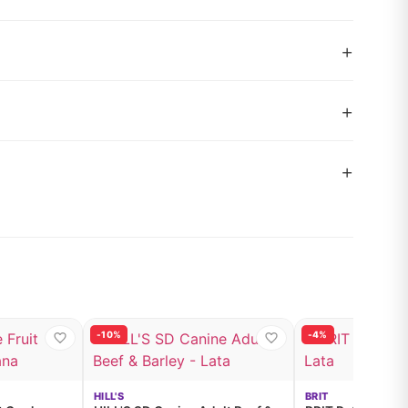
+
+
+
-10%
-4%
HILL'S
BRIT