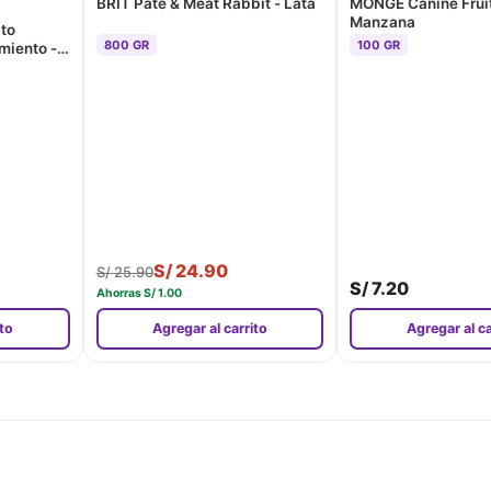
BRIT Paté & Meat Rabbit - Lata
MONGE Canine Fruit
Manzana
to
800 GR
100 GR
miento -
S/
24.90
S/
25.90
S/
7.20
Ahorras
S/
1.00
ito
Agregar al carrito
Agregar al ca