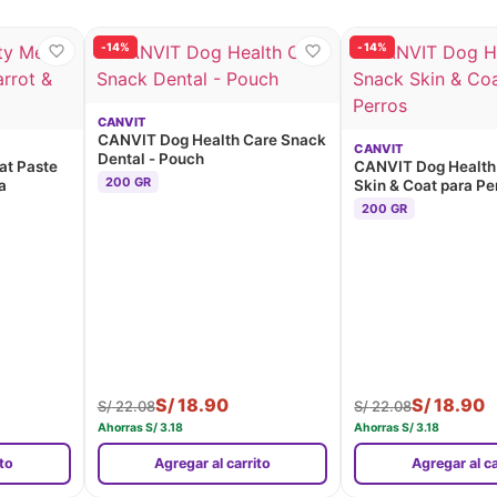
-14%
-14%
CANVIT
CANVIT Dog Health Care Snack
CANVIT
Dental - Pouch
t Paste
CANVIT Dog Health
200 GR
a
Skin & Coat para Pe
200 GR
S/
18.90
S/
18.90
S/
22.08
S/
22.08
Ahorras
S/
3.18
Ahorras
S/
3.18
ito
Agregar al carrito
Agregar al ca