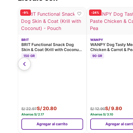
-9%
-24%
BRIT
WANPY
BRIT Functional Snack Dog
WANPY Dog Tasty Mea
Skin & Coat (Krill with Coconut)
Chicken & Carrot & Pe
- Pouch
150 GR
90 GR
S/
20.80
S/
9.80
S/
22.97
S/
12.90
Ahorras
S/
2.17
Ahorras
S/
3.10
Agregar al carrito
Agregar al carr