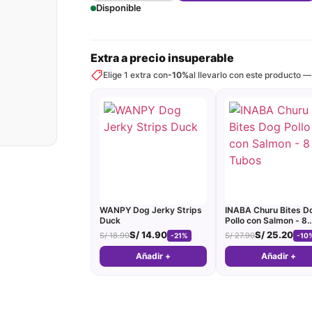
Disponible
Extra a precio insuperable
Elige 1 extra con
-10%
al llevarlo con este producto —
WANPY Dog Jerky Strips
INABA Churu Bites D
Duck
Pollo con Salmon - 8
Tubos
S/
14.90
S/
25.20
S/
18.90
S/
27.90
-21%
-10
Añadir +
Añadir +