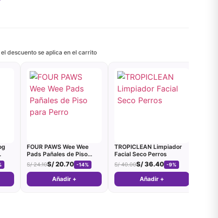
 el descuento se aplica en el carrito
og
FOUR PAWS Wee Wee
TROPICLEAN Limpiador
Pads Pañales de Piso
Facial Seco Perros
para Perro
S/
20.70
S/
36.40
S/
24.10
S/
40.00
%
-14%
-9%
Añadir +
Añadir +