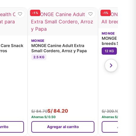
-1%
-1%
MONGE
MONGE Canine Pu
MONGE
breeds Salmón y 
 Care Snack
MONGE Canine Adult Extra
rros
Small Cordero, Arroz y Papa
12 KG
2.5 KG
S/
84.20
S/
307
S/
84.70
S/
309.10
Ahorras
S/
0.50
Ahorras
S/
1.70
rrito
Agregar al carrito
Agregar al