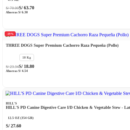
S/
63.70
S/
70.00
Ahorras
S/
6.30
-19%
THREE DOGS Super Premium Cachorro Raza Pequeña (Pollo)
1 KG
10 Kg
S/
18.80
S/
23.34
Ahorras
S/
4.54
HILL'S
HILL'S PD Canine Digestive Care I/D Chicken & Vegetable Stew - La
12.5 OZ (354 GR)
S/
27.60