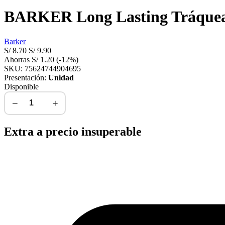
BARKER Long Lasting Tráquea 
Barker
S/
8.70
S/
9.90
Ahorras
S/
1.20
(-12%)
SKU: 75624744904695
Presentación:
Unidad
Disponible
−
+
Agregar al carrito
Extra a precio insuperable