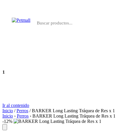
Perros
Gatos
Farmacia
Marcas
1
Agregar
S/ 8.70
Ir al contenido
Inicio
/
Perros
/ BARKER Long Lasting Tráquea de Res x 1
Inicio
›
Perros
›
BARKER Long Lasting Tráquea de Res x 1
-12%