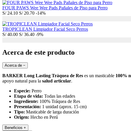
FOUR PAWS Wee Wee Pads Pañales de Piso para Perro
S/
24.10
S/
20.70
-14%
TROPICLEAN Limpiador Facial Seco Perros
S/
40.00
S/
36.40
-9%
Acerca de este producto
Acerca de
−
BARKER Long Lasting Tráquea de Res
es un masticable
100% na
apoyo natural para la
salud articular
.
Especie:
Perro
Etapa de vida:
Todas las edades
Ingrediente:
100% Tráquea de Res
Presentación:
1 unidad (aprox. 15 cm)
Tipo:
Masticable de larga duración
Origen:
Hecho en Perú
Beneficios
+