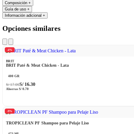
Composición
+
Guía de uso
+
Información adicional
+
Opciones similares
-4%
BRIT
BRIT Paté & Meat Chicken - Lata
400 GR
S/
16.30
S/
17.00
Ahorras
S/
0.70
-9%
TROPICLEAN PF Shampoo para Pelaje Liso
473 ML