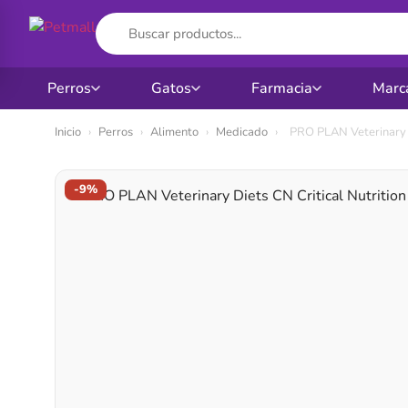
Perros
Gatos
Farmacia
Marc
Ir
Inicio
›
Perros
›
Alimento
›
Medicado
›
PRO PLAN Veterinary D
al
contenido
-9%