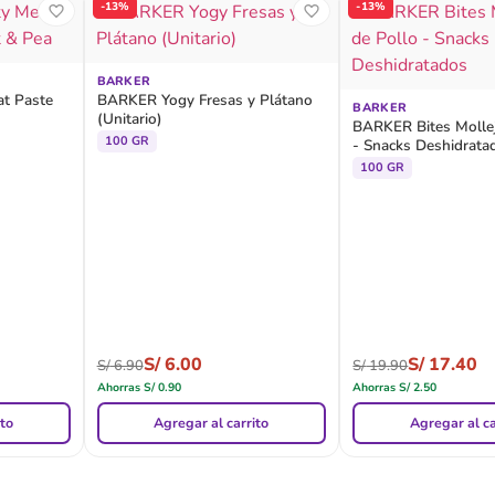
-13%
-13%
BARKER
t Paste
BARKER Yogy Fresas y Plátano
BARKER
(Unitario)
BARKER Bites Mollej
100 GR
- Snacks Deshidrata
100 GR
S/
6.00
S/
17.40
S/
6.90
S/
19.90
Ahorras
S/
0.90
Ahorras
S/
2.50
ito
Agregar al carrito
Agregar al ca