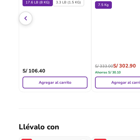
17.6 LB (8 KG)
3.3 LB (1.5 KG)
7.5 Kg
S/
302.90
S/
333.00
S/
106.40
Ahorras
S/
30.10
Agregar al carrito
Agregar al carr
Llévalo con