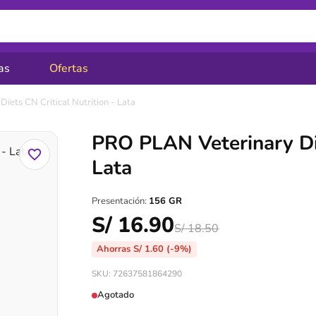
as
Ofertas
iets CN Critical Nutrition - Lata
PRO PLAN Veterinary Die
Lata
Presentación:
156 GR
S/
16.90
S/
18.50
Ahorras
S/
1.60
(-9%)
SKU: 72637581864290
Agotado