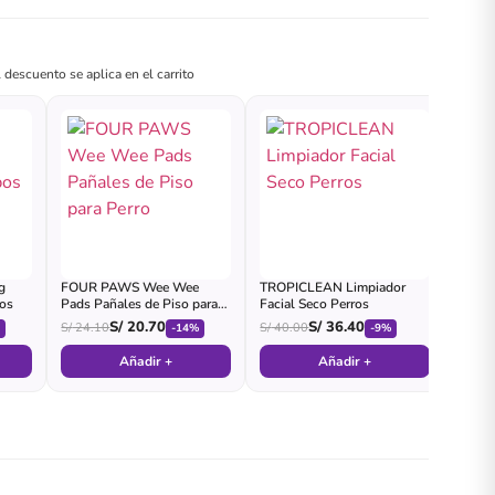
 descuento se aplica en el carrito
g
FOUR PAWS Wee Wee
TROPICLEAN Limpiador
bos
Pads Pañales de Piso para
Facial Seco Perros
Perro
S/
20.70
S/
36.40
S/
24.10
S/
40.00
%
-14%
-9%
Añadir +
Añadir +