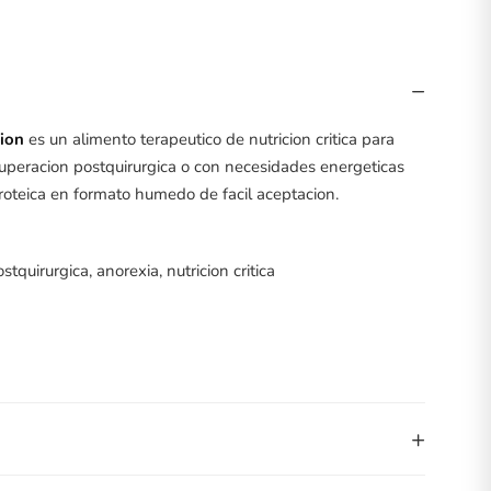
−
tion
es un alimento terapeutico de nutricion critica para
uperacion postquirurgica o con necesidades energeticas
roteica en formato humedo de facil aceptacion.
quirurgica, anorexia, nutricion critica
+