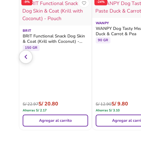
-9%
-24%
WANPY
WANPY Dog Tasty Mea
BRIT
Duck & Carrot & Pea
BRIT Functional Snack Dog Skin
90 GR
& Coat (Krill with Coconut) -
Pouch
150 GR
S/
20.80
S/
9.80
S/
22.97
S/
12.90
Ahorras
S/
2.17
Ahorras
S/
3.10
Agregar al carrito
Agregar al carr