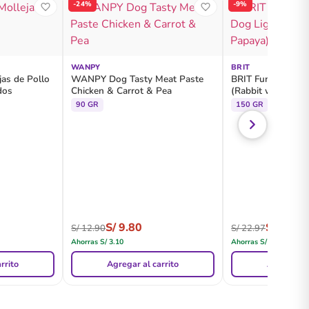
-24%
-9%
WANPY
BRIT
as de Pollo
WANPY Dog Tasty Meat Paste
BRIT Functional S
dos
Chicken & Carrot & Pea
(Rabbit with Papa
90 GR
150 GR
S/
9.80
S/
20.80
S/
12.90
S/
22.97
Ahorras
S/
3.10
Ahorras
S/
2.17
rrito
Agregar al carrito
Agregar al