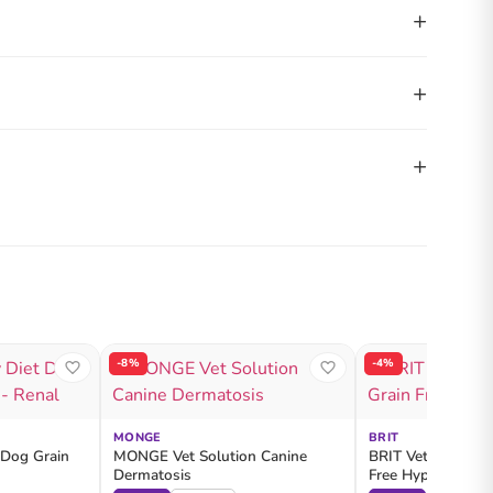
+
+
+
-8%
-4%
MONGE
BRIT
 Dog Grain
MONGE Vet Solution Canine
BRIT Veterinary D
Dermatosis
Free Hypoallergen