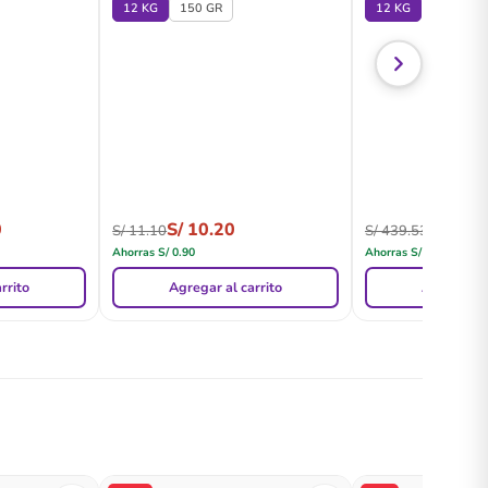
12 KG
150 GR
12 KG
0
S/
10.20
S/
421.
S/
11.10
S/
439.53
Ahorras
S/
0.90
Ahorras
S/
17.63
rrito
Agregar al carrito
Agregar al