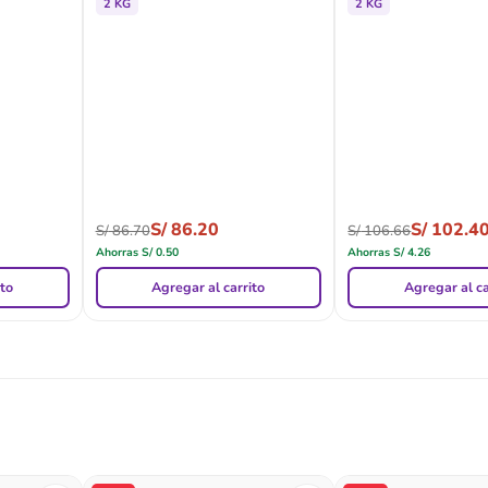
2 KG
2 KG
S/
86.20
S/
102.4
S/
86.70
S/
106.66
Ahorras
S/
0.50
Ahorras
S/
4.26
ito
Agregar al carrito
Agregar al ca