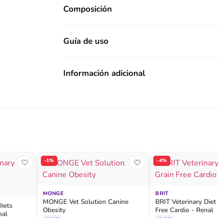
Composición
Guía de uso
Información adicional
-1%
-4%
MONGE
BRIT
MONGE Vet Solution Canine
BRIT Veterinary Diet
iets
Obesity
Free Cardio - Renal
nal