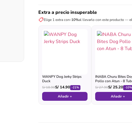
Extra a precio insuperable
Elige 1 extra con
-10%
al llevarlo con este producto — el
WANPY Dog Jerky Strips
INABA Churu Bites Do
Duck
Pollo con Atun - 8 Tu
S/
14.90
S/
25.20
S/
18.90
S/
27.90
-21%
-10
Añadir +
Añadir +