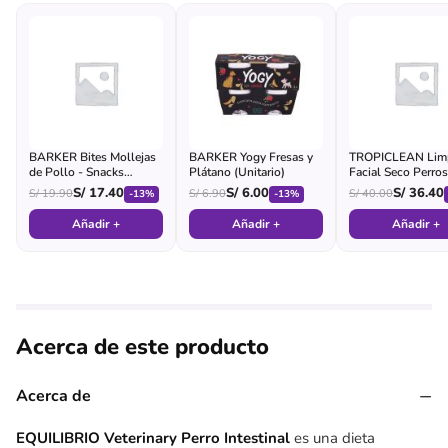
BARKER Bites Mollejas
BARKER Yogy Fresas y
TROPICLEAN Limp
de Pollo - Snacks
Plátano (Unitario)
Facial Seco Perros
Deshidratados
S/
17.40
S/
6.00
S/
36.40
S/
19.90
S/
6.90
S/
40.00
-13%
-13%
Añadir +
Añadir +
Añadir +
Acerca de este producto
−
Acerca de
EQUILIBRIO Veterinary Perro Intestinal
es una dieta