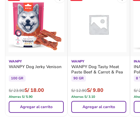
WANPY
WANPY
IN
WANPY Dog Jerky Venison
WANPY Dog Tasty Meat
IN
Paste Beef & Carrot & Pea
Po
100 GR
90 GR
8 
S/
18.00
S/
9.80
S/
23.90
S/
12.90
S/
2
Ahorras
S/
5.90
Ahorras
S/
3.10
Aho
Agregar al carrito
Agregar al carrito