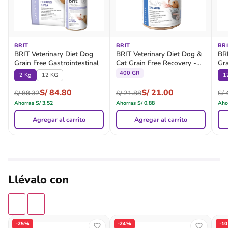
BRIT
BRIT
BR
BRIT Veterinary Diet Dog
BRIT Veterinary Diet Dog &
BRI
Grain Free Gastrointestinal
Cat Grain Free Recovery -
Gra
Lata
400 GR
2 Kg
12 KG
1
S/
84.80
S/
21.00
S/
88.32
S/
21.88
S/
4
Ahorras
S/
3.52
Ahorras
S/
0.88
Aho
Agregar al carrito
Agregar al carrito
Llévalo con
-25%
-24%
-1