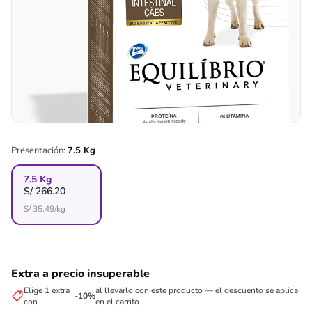
Presentación:
7.5 Kg
7.5 Kg
S/
266.20
S/
35.49
/kg
Extra a precio insuperable
Elige 1 extra
al llevarlo con este producto — el descuento se aplica
-10%
con
en el carrito