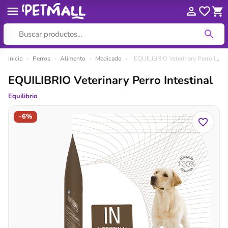
Ir
Inicio
›
Perros
›
Alimento
›
Medicado
›
EQUILIBRIO Veterinary Perro Intestinal
al
EQUILIBRIO Veterinary Perro Intestinal
contenido
Equilibrio
-6%