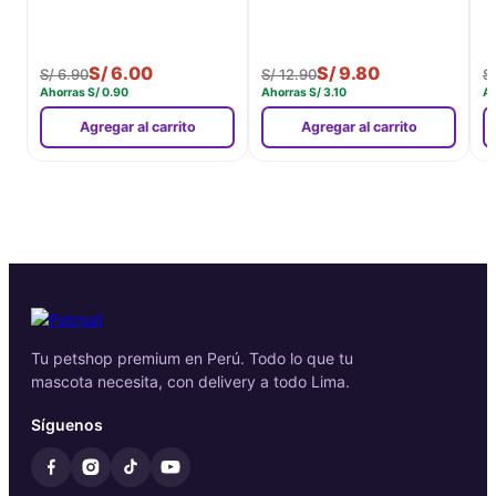
S/
6.00
S/
9.80
S/
6.90
S/
12.90
S
Ahorras
S/
0.90
Ahorras
S/
3.10
A
Agregar al carrito
Agregar al carrito
Tu petshop premium en Perú. Todo lo que tu
mascota necesita, con delivery a todo Lima.
Síguenos