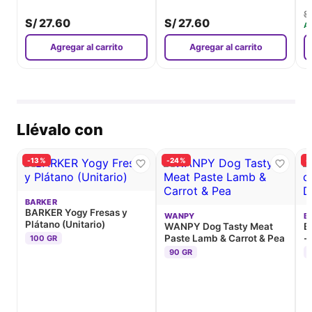
S
S/
27.60
S/
27.60
A
Agregar al carrito
Agregar al carrito
Llévalo con
-13%
-24%
-
BARKER
BARKER Yogy Fresas y
WANPY
B
Plátano (Unitario)
WANPY Dog Tasty Meat
B
Paste Lamb & Carrot & Pea
-
100 GR
90 GR