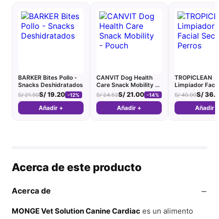
BARKER Bites Pollo -
CANVIT Dog Health
TROPICLEAN
Snacks Deshidratados
Care Snack Mobility -
Limpiador Faci
Pouch
Perros
S/
19.20
S/
21.00
S/
36.
S/
21.90
S/
24.52
S/
40.00
-12%
-14%
Añadir +
Añadir +
Añadir 
Acerca de este producto
−
Acerca de
MONGE Vet Solution Canine Cardiac
es un alimento