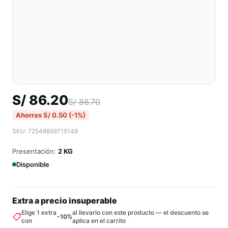
S/
86.20
S/
86.70
Ahorras
S/
0.50
(-1%)
SKU: 72548859715149
Presentación:
2 KG
Disponible
Extra a precio insuperable
Elige 1 extra
al llevarlo con este producto — el descuento se
-10%
con
aplica en el carrito