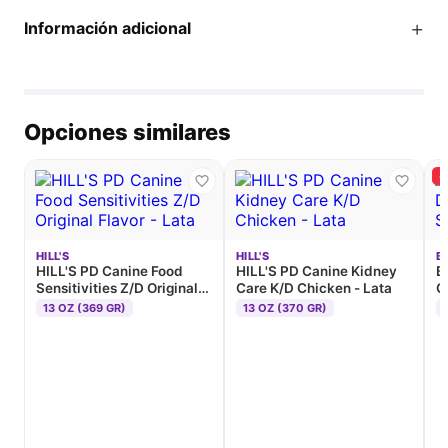
+
Información adicional
Opciones similares
-
HILL'S
HILL'S
B
HILL'S PD Canine Food
HILL'S PD Canine Kidney
B
Sensitivities Z/D Original
Care K/D Chicken - Lata
G
Flavor - Lata
13 OZ (369 GR)
13 OZ (370 GR)