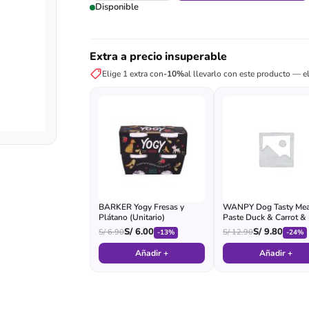
Disponible
Extra a precio insuperable
Elige 1 extra con
-10%
al llevarlo con este producto — el
BARKER Yogy Fresas y
WANPY Dog Tasty Mea
Plátano (Unitario)
Paste Duck & Carrot &
S/
6.00
S/
9.80
S/
6.90
S/
12.90
-13%
-24%
Añadir +
Añadir +