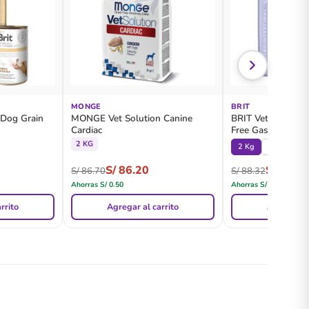
MONGE
BRIT
 Dog Grain
MONGE Vet Solution Canine
BRIT Veterinary D
Cardiac
Free Gastrointesti
2 KG
2 Kg
12 KG
S/
86.20
S/
84.80
S/
86.70
S/
88.32
Ahorras
S/
0.50
Ahorras
S/
3.52
rrito
Agregar al carrito
Agregar al