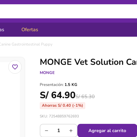
as
Ofertas
anine Gastrointestinal Puppy
MONGE Vet Solution Can
MONGE
Presentación:
1.5 KG
S/
64.90
S/
65.30
Ahorras
S/
0.40
(-1%)
SKU: 72548859762693
−
+
Agregar al carrito