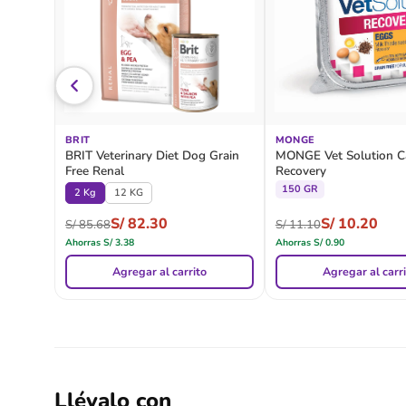
BRIT
MONGE
BRIT Veterinary Diet Dog Grain
MONGE Vet Solution C
Free Renal
Recovery
150 GR
2 Kg
12 KG
S/
82.30
S/
10.20
S/
85.68
S/
11.10
Ahorras
S/
3.38
Ahorras
S/
0.90
Agregar al carrito
Agregar al carr
Llévalo con