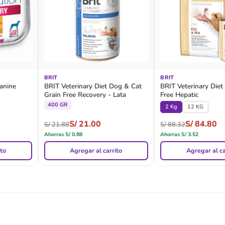
BRIT
BRIT
anine
BRIT Veterinary Diet Dog & Cat
BRIT Veterinary Diet
Grain Free Recovery - Lata
Free Hepatic
400 GR
2 Kg
12 KG
S/
21.00
S/
84.80
S/
21.88
S/
88.32
Ahorras
S/
0.88
Ahorras
S/
3.52
ito
Agregar al carrito
Agregar al ca