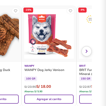
-25%
-9%
WANPY
BRIT
og Duck
WANPY Dog Jerky Venison
BRIT Functional 
Mineral (Ham with
Cachorros - Pouc
100 GR
150 GR
S/
18.00
S/
20.80
S/
23.90
S/
22.97
Ahorras
S/
5.90
Ahorras
S/
2.17
rrito
Agregar al carrito
Agregar al