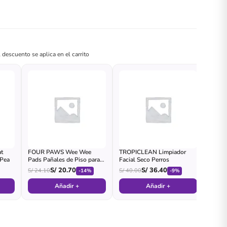
 descuento se aplica en el carrito
t
FOUR PAWS Wee Wee
TROPICLEAN Limpiador
 Pea
Pads Pañales de Piso para
Facial Seco Perros
Perro
S/
20.70
S/
36.40
S/
24.10
S/
40.00
-14%
-9%
Añadir +
Añadir +