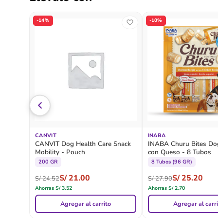
-14%
-10%
CANVIT
INABA
CANVIT Dog Health Care Snack
INABA Churu Bites Do
Mobility - Pouch
con Queso - 8 Tubos
200 GR
8 Tubos (96 GR)
S/
21.00
S/
25.20
S/
24.52
S/
27.90
Ahorras
S/
3.52
Ahorras
S/
2.70
Agregar al carrito
Agregar al carr