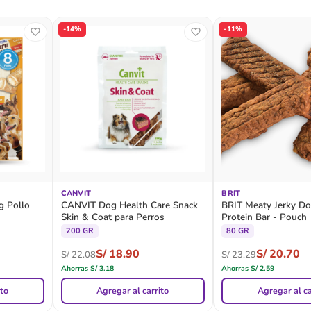
-14%
-11%
CANVIT
BRIT
g Pollo
CANVIT Dog Health Care Snack
BRIT Meaty Jerky D
Skin & Coat para Perros
Protein Bar - Pouch
200 GR
80 GR
S/
18.90
S/
20.70
S/
22.08
S/
23.29
Ahorras
S/
3.18
Ahorras
S/
2.59
ito
Agregar al carrito
Agregar al ca