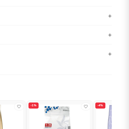
+
+
+
-1%
-4%