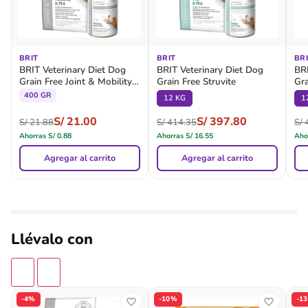
BRIT
BRIT
BR
BRIT Veterinary Diet Dog
BRIT Veterinary Diet Dog
BRI
Grain Free Joint & Mobility -
Grain Free Struvite
Gra
Lata
400 GR
12 KG
1
S/
21.00
S/
397.80
S/
21.88
S/
414.35
S/
4
Ahorras
S/
0.88
Ahorras
S/
16.55
Aho
Agregar al carrito
Agregar al carrito
Llévalo con
-4%
-10%
-1