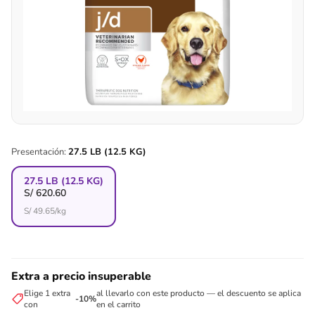
Presentación:
27.5 LB (12.5 KG)
27.5 LB (12.5 KG)
S/
620.60
S/
49.65
/kg
Extra a precio insuperable
Elige 1 extra
al llevarlo con este producto — el descuento se aplica
-10%
con
en el carrito