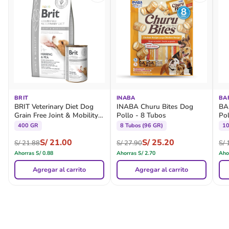
BRIT
INABA
BA
BRIT Veterinary Diet Dog
INABA Churu Bites Dog
BA
Grain Free Joint & Mobility -
Pollo - 8 Tubos
Pol
Lata
De
400 GR
8 Tubos (96 GR)
1
S/
21.00
S/
25.20
S/
21.88
S/
27.90
S/
1
Ahorras
S/
0.88
Ahorras
S/
2.70
Aho
Agregar al carrito
Agregar al carrito