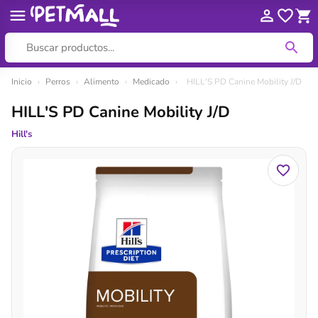
Ir
Inicio
›
Perros
›
Alimento
›
Medicado
›
HILL'S PD Canine Mobility J/D
al
HILL'S PD Canine Mobility J/D
contenido
Hill's