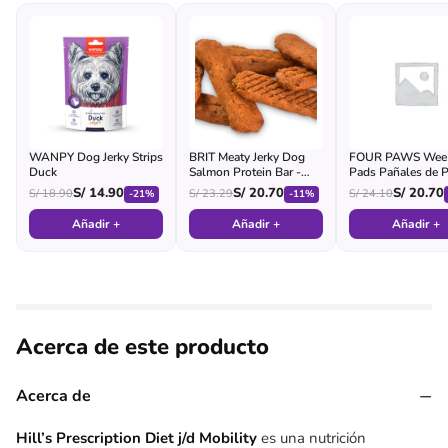
WANPY Dog Jerky Strips
BRIT Meaty Jerky Dog
FOUR PAWS Wee
Duck
Salmon Protein Bar -
Pads Pañales de P
Pouch
para Perro
S/
14.90
S/
20.70
S/
20.70
S/
18.90
S/
23.29
S/
24.10
-21%
-11%
Añadir +
Añadir +
Añadir +
Acerca de este producto
−
Acerca de
Hill’s Prescription Diet j/d Mobility
es una nutrición