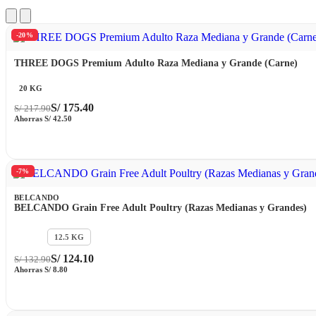
-20%
THREE DOGS Premium Adulto Raza Mediana y Grande (Carne)
20 KG
S/
175.40
S/
217.90
Ahorras
S/
42.50
-7%
BELCANDO
BELCANDO Grain Free Adult Poultry (Razas Medianas y Grandes)
4 KG
12.5 KG
S/
124.10
S/
132.90
Ahorras
S/
8.80