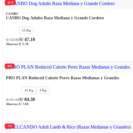
-11%
CANBO
CANBO Dog Adulto Raza Mediana y Grande Cordero
3 Kg
15 Kg
S/
47.10
S/
52.80
Ahorras
S/
5.70
-8%
PRO PLAN Reduced Calorie Perro Razas Medianas y Grandes
12 KG
15 Kg
3 Kg
S/
84.30
S/
91.34
Ahorras
S/
7.04
-7%