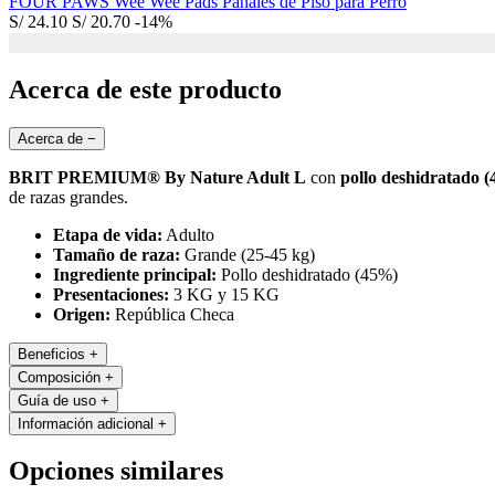
FOUR PAWS Wee Wee Pads Pañales de Piso para Perro
S/
24.10
S/
20.70
-14%
Acerca de este producto
Acerca de
−
BRIT PREMIUM® By Nature Adult L
con
pollo deshidratado 
de razas grandes.
Etapa de vida:
Adulto
Tamaño de raza:
Grande (25-45 kg)
Ingrediente principal:
Pollo deshidratado (45%)
Presentaciones:
3 KG y 15 KG
Origen:
República Checa
Beneficios
+
Composición
+
Guía de uso
+
Información adicional
+
Opciones similares