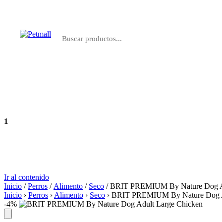
Perros
Gatos
Farmacia
Marcas
1
Agregar
S/ 61.40
Ir al contenido
Inicio
/
Perros
/
Alimento
/
Seco
/ BRIT PREMIUM By Nature Dog Ad
Inicio
›
Perros
›
Alimento
›
Seco
›
BRIT PREMIUM By Nature Dog A
-4%