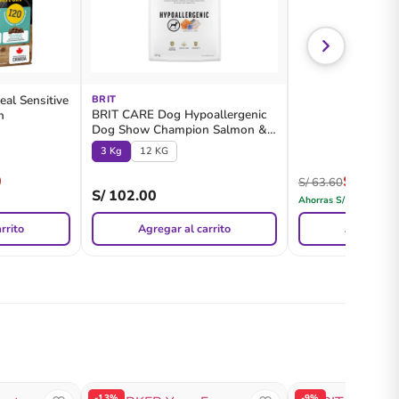
al Sensitive
BRIT
BRIT CARE Dog Hypoallergenic
h
Dog Show Champion Salmon &
Herring
3 Kg
12 KG
0
S/
62.00
S/
63.60
S/
102.00
Ahorras
S/
1.60
rrito
Agregar al carrito
Agregar al
-13%
-9%