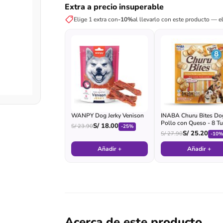
Extra a precio insuperable
Elige 1 extra con
-10%
al llevarlo con este producto — el
WANPY Dog Jerky Venison
INABA Churu Bites Do
Pollo con Queso - 8 T
S/
18.00
S/
23.90
-25%
S/
25.20
S/
27.90
-10
Añadir +
Añadir +
Acerca de este producto