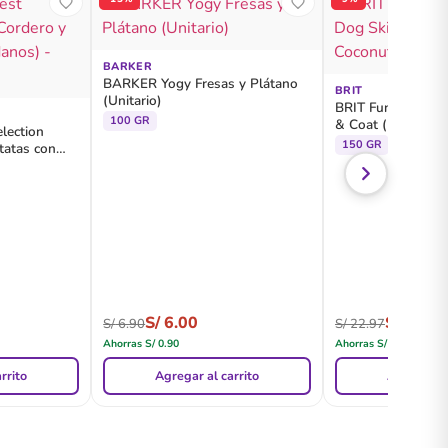
BARKER
BARKER Yogy Fresas y Plátano
BRIT
(Unitario)
BRIT Functional S
100 GR
& Coat (Krill with
lection
Pouch
150 GR
tatas con
S/
6.00
S/
20.80
S/
6.90
S/
22.97
Ahorras
S/
0.90
Ahorras
S/
2.17
rrito
Agregar al carrito
Agregar al