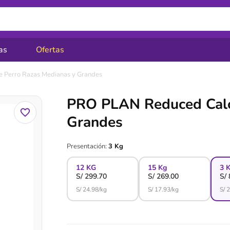
as
Ofertas
 Perro Razas Medianas y Grandes
PRO PLAN Reduced Calor
Grandes
Presentación:
3 Kg
12 KG
15 Kg
3 
S/
299.70
S/
269.00
S/
S/
24.98
/kg
S/
17.93
/kg
S/
2