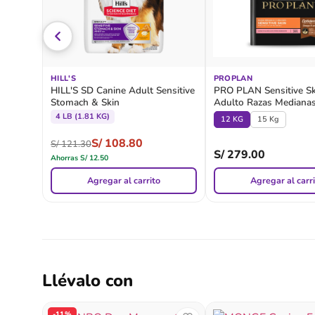
HILL'S
PROPLAN
HILL'S SD Canine Adult Sensitive
PRO PLAN Sensitive Sk
Stomach & Skin
Adulto Razas Medianas
Grandes (Salmon)
4 LB (1.81 KG)
12 KG
15 Kg
S/
108.80
S/
121.30
S/
279.00
Ahorras
S/
12.50
Agregar al carrito
Agregar al carr
Llévalo con
-11%