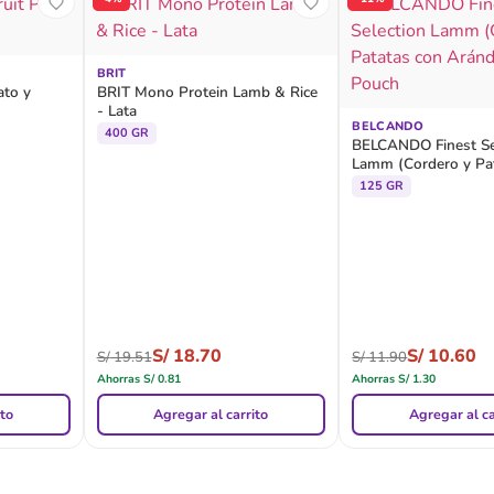
BRIT
ato y
BRIT Mono Protein Lamb & Rice
- Lata
BELCANDO
400 GR
BELCANDO Finest Se
Lamm (Cordero y Pa
Arándanos) - Pouch
125 GR
S/
18.70
S/
10.60
S/
19.51
S/
11.90
Ahorras
S/
0.81
Ahorras
S/
1.30
ito
Agregar al carrito
Agregar al ca