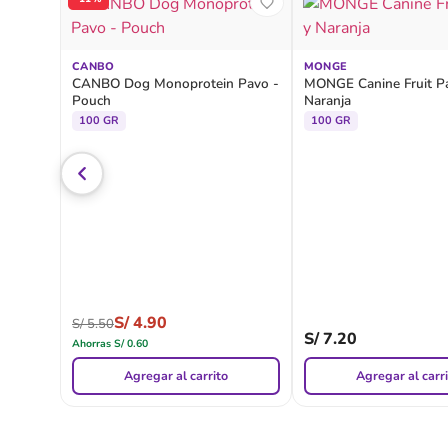
CANBO
MONGE
CANBO Dog Monoprotein Pavo -
MONGE Canine Fruit P
Pouch
Naranja
100 GR
100 GR
S/
4.90
S/
5.50
S/
7.20
Ahorras
S/
0.60
Agregar al carrito
Agregar al carr