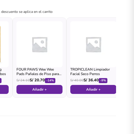
 descuento se aplica en el carrito
g
FOUR PAWS Wee Wee
TROPICLEAN Limpiador
ubos
Pads Pañales de Piso para
Facial Seco Perros
Perro
S/
20.70
S/
36.40
S/
24.10
S/
40.00
%
-14%
-9%
Añadir +
Añadir +