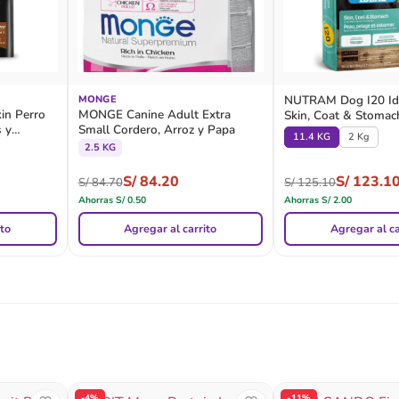
NUTRAM Dog I20 Ide
MONGE
in Perro
MONGE Canine Adult Extra
Skin, Coat & Stomac
 y
Small Cordero, Arroz y Papa
11.4 KG
2 Kg
2.5 KG
S/
84.20
S/
123.1
S/
84.70
S/
125.10
Ahorras
S/
0.50
Ahorras
S/
2.00
ito
Agregar al carrito
Agregar al ca
-4%
-11%