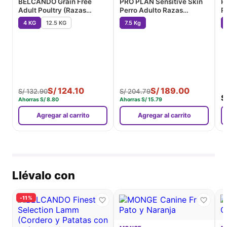
BELCANDO Grain Free
PRO PLAN Sensitive Skin
P
Adult Poultry (Razas
Perro Adulto Razas
P
Medianas y Grandes)
Pequeñas (Salmon)
M
4 KG
12.5 KG
7.5 Kg
(
S/
124.10
S/
189.00
S/
132.90
S/
204.79
S
Ahorras
S/
8.80
Ahorras
S/
15.79
Agregar al carrito
Agregar al carrito
Llévalo con
-11%