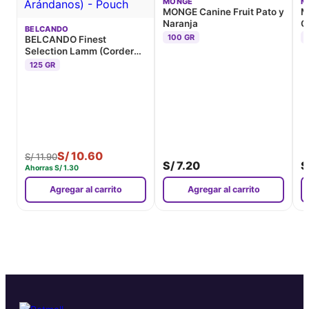
MONGE
M
MONGE Canine Fruit Pato y
M
Naranja
C
BELCANDO
100 GR
BELCANDO Finest
Selection Lamm (Cordero
y Patatas con Arándanos) -
125 GR
Pouch
S/
10.60
S/
11.90
S/
7.20
S
Ahorras
S/
1.30
Agregar al carrito
Agregar al carrito