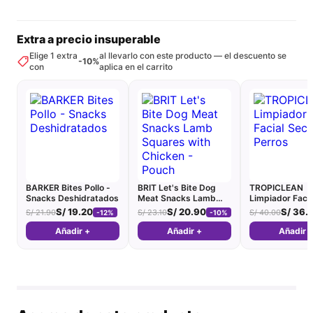
Extra a precio insuperable
Elige 1 extra
al llevarlo con este producto — el descuento se
-10%
con
aplica en el carrito
BARKER Bites Pollo -
BRIT Let's Bite Dog
TROPICLEAN
Snacks Deshidratados
Meat Snacks Lamb
Limpiador Faci
Squares with Chicken
Perros
S/
19.20
S/
20.90
S/
36.
S/
21.90
S/
23.10
S/
40.00
-12%
-10%
- Pouch
Añadir +
Añadir +
Añadir 