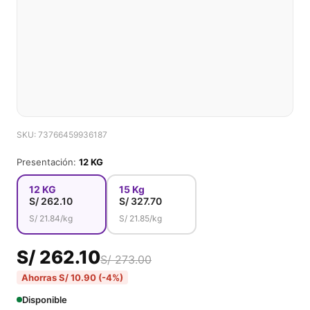
SKU: 73766459936187
Presentación:
12 KG
12 KG
15 Kg
S/
262.10
S/
327.70
S/
21.84
/kg
S/
21.85
/kg
S/ 262.10
S/ 273.00
Ahorras S/ 10.90 (-4%)
Disponible