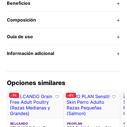
+
Beneficios
+
Composición
+
Guía de uso
+
Información adicional
Opciones similares
-7%
-8%
BELCANDO
PROPLAN
P