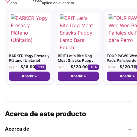
-10%
con
aplica en el carrito
BARKER Yogy Fresas y
BRIT Let's Bite Dog
FOUR PAWS Wee
Plátano (Unitario)
Meat Snacks Puppy
Pads Pañales de
Lamb Bars - Pouch
para Perro
S/
6.00
S/
20.90
S/
20.70
S/
6.90
S/
23.10
S/
24.10
-13%
-10%
Añadir +
Añadir +
Añadir +
Acerca de este producto
−
Acerca de