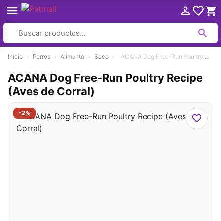
Ir
Inicio
›
Perros
›
Alimento
›
Seco
›
ACANA Dog Free-Run Poultry Recipe (Aves de Corral)
al
contenido
ACANA Dog Free-Run Poultry Recipe
(Aves de Corral)
-2%