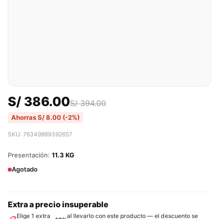
S/
386.00
S/
394.00
Ahorras
S/
8.00
(-2%)
SKU: 76349889392657
Presentación:
11.3 KG
Agotado
Extra a precio insuperable
Elige 1 extra
al llevarlo con este producto — el descuento se