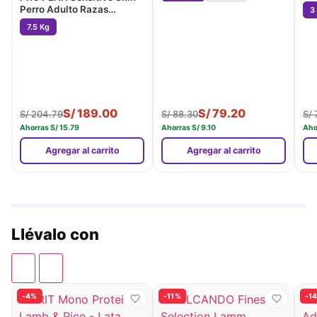
Se
Perro Adulto Razas
3
Pequeñas (Salmon)
7.5 Kg
S/
189.00
S/
79.20
S/
204.79
S/
88.30
S/
Ahorras
S/
15.79
Ahorras
S/
9.10
Aho
Agregar al carrito
Agregar al carrito
Llévalo con
-4%
-11%
-1