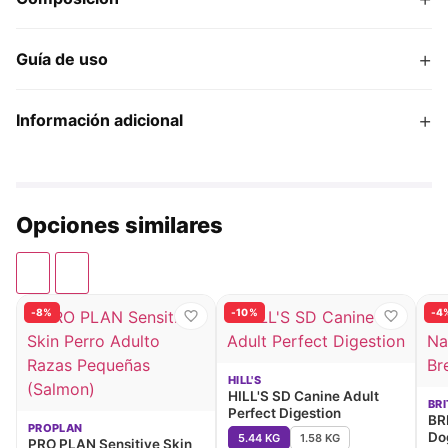
+
Guía de uso
+
Información adicional
Opciones similares
-8%
-10%
-4
HILL'S
HILL'S SD Canine Adult
BRI
Perfect Digestion
BR
PROPLAN
Do
5.44 KG
1.58 KG
PRO PLAN Sensitive Skin