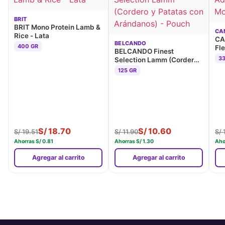
BRIT
BRIT Mono Protein Lamb &
CA
Rice - Lata
CA
BELCANDO
400 GR
Fle
BELCANDO Finest
La
3
Selection Lamm (Cordero
y Patatas con Arándanos) -
125 GR
Pouch
S/
18.70
S/
10.60
S/
19.51
S/
11.90
S/
1
Ahorras
S/
0.81
Ahorras
S/
1.30
Aho
Agregar al carrito
Agregar al carrito