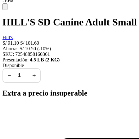
-10%
HILL'S SD Canine Adult Small
Hill's
S/
91.10
S/
101.60
Ahorras
S/
10.50
(-10%)
SKU: 72548858160361
Presentación:
4.5 LB (2 KG)
Disponible
−
+
Agregar al carrito
Extra a precio insuperable