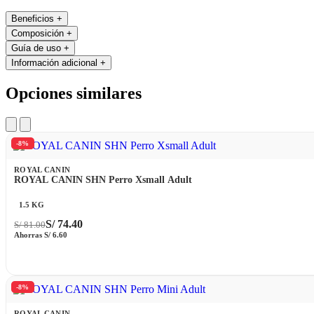
Beneficios
+
Composición
+
Guía de uso
+
Información adicional
+
Opciones similares
-8%
ROYAL CANIN
ROYAL CANIN SHN Perro Xsmall Adult
1.5 KG
S/
74.40
S/
81.00
Ahorras
S/
6.60
-8%
ROYAL CANIN