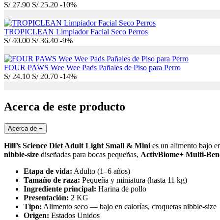
S/
27.90
S/
25.20
-10%
TROPICLEAN Limpiador Facial Seco Perros
S/
40.00
S/
36.40
-9%
FOUR PAWS Wee Wee Pads Pañales de Piso para Perro
S/
24.10
S/
20.70
-14%
Acerca de este producto
Acerca de
−
Hill’s Science Diet Adult Light Small & Mini
es un alimento bajo e
nibble-size
diseñadas para bocas pequeñas,
ActivBiome+ Multi-Bene
Etapa de vida:
Adulto (1–6 años)
Tamaño de raza:
Pequeña y miniatura (hasta 11 kg)
Ingrediente principal:
Harina de pollo
Presentación:
2 KG
Tipo:
Alimento seco — bajo en calorías, croquetas nibble-size
Origen:
Estados Unidos