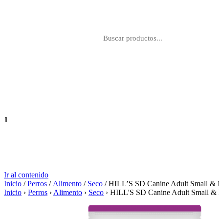
Perros
Gatos
Farmacia
Marcas
1
Agregar
S/ 91.10
Ir al contenido
Inicio
/
Perros
/
Alimento
/
Seco
/ HILL’S SD Canine Adult Small & 
Inicio
›
Perros
›
Alimento
›
Seco
›
HILL'S SD Canine Adult Small & 