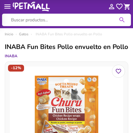
Ir
Inicio
›
Gatos
›
INABA Fun Bites Pollo envuelto en Pollo
al
INABA Fun Bites Pollo envuelto en Pollo
contenido
INABA
-12%