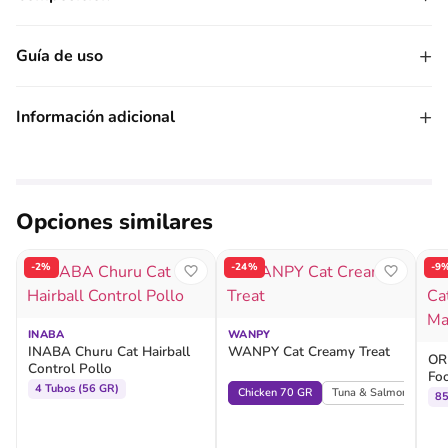
+
Guía de uso
+
Información adicional
Opciones similares
-2%
-24%
-9
INABA
WANPY
INABA Churu Cat Hairball
WANPY Cat Creamy Treat
OR
Control Pollo
Fo
4 Tubos (56 GR)
Chicken 70 GR
Tuna & Salmon 70 GR
8