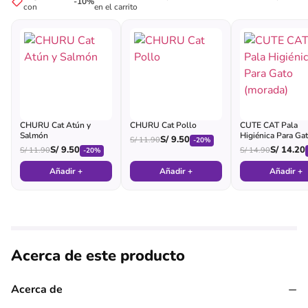
-10%
con
en el carrito
CHURU Cat Atún y
CHURU Cat Pollo
CUTE CAT Pala
Salmón
Higiénica Para Ga
S/
9.50
S/
11.90
-20%
(morada)
S/
9.50
S/
14.20
S/
11.90
S/
14.90
-20%
Añadir +
Añadir +
Añadir +
Acerca de este producto
−
Acerca de