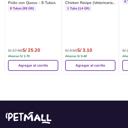
8 
Pollo con Queso - 8 Tubos
Chicken Recipe (Veterinarian
Formula)
8 Tubos (96 GR)
1 Tubo (14 GR)
S/
25.20
S/
3.10
S/
27.90
S/
3.50
S/
2
Ahorras
S/
2.70
Ahorras
S/
0.40
Aho
Agregar al carrito
Agregar al carrito