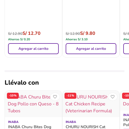
S/
12.70
S/
9.80
S/
12.90
S/
12.90
S/
8
Ahorras
S/
0.20
Ahorras
S/
3.10
Aho
Agregar al carrito
Agregar al carrito
Llévalo con
-10%
-11%
-1
IN
IN
INABA
INABA
Pol
INABA Churu Bites Dog
CHURU NOURISH Cat