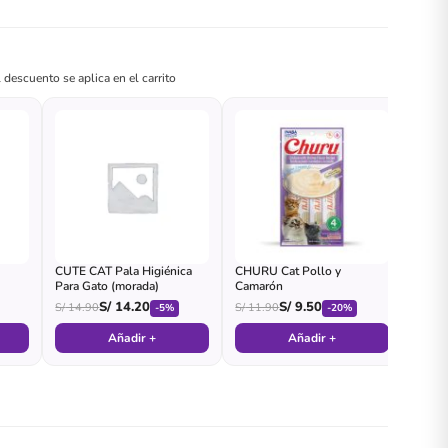
 descuento se aplica en el carrito
CUTE CAT Pala Higiénica
CHURU Cat Pollo y
Para Gato (morada)
Camarón
S/
14.20
S/
9.50
S/
14.90
S/
11.90
-5%
-20%
Añadir +
Añadir +