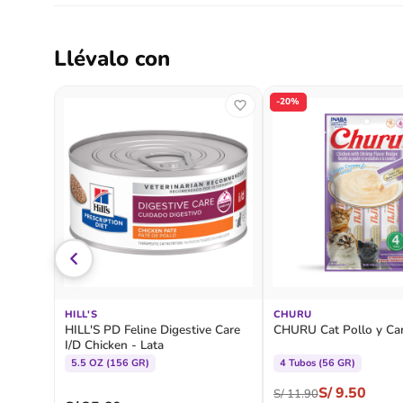
Llévalo con
-20%
HILL'S
CHURU
HILL'S PD Feline Digestive Care
CHURU Cat Pollo y C
I/D Chicken - Lata
5.5 OZ (156 GR)
4 Tubos (56 GR)
S/
9.50
S/
11.90