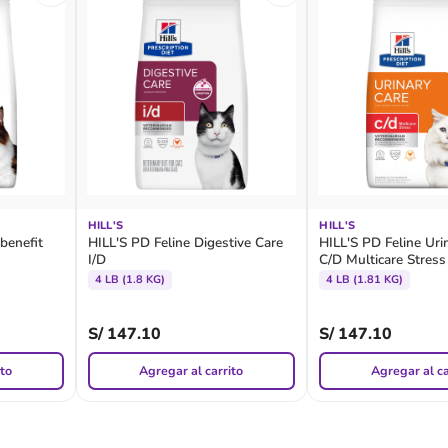
HILL'S
HILL'S
benefit
HILL'S PD Feline Digestive Care
HILL'S PD Feline Uri
I/D
C/D Multicare Stress
4 LB (1.8 KG)
4 LB (1.81 KG)
S/
147.10
S/
147.10
ito
Agregar al carrito
Agregar al ca