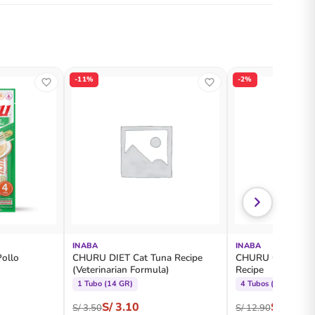
-11%
-2%
INABA
INABA
ollo
CHURU DIET Cat Tuna Recipe
CHURU Cat Skin 
(Veterinarian Formula)
Recipe
1 Tubo (14 GR)
4 Tubos (56 GR)
S/
3.10
S/
12.70
S/
3.50
S/
12.90