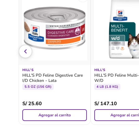
HILL'S
HILL'S
HILL'S PD Feline Digestive Care
HILL'S PD Feline Multi-
I/D Chicken - Lata
W/D
5.5 OZ (156 GR)
4 LB (1.8 KG)
S/
25.60
S/
147.10
Agregar al carrito
Agregar al carr