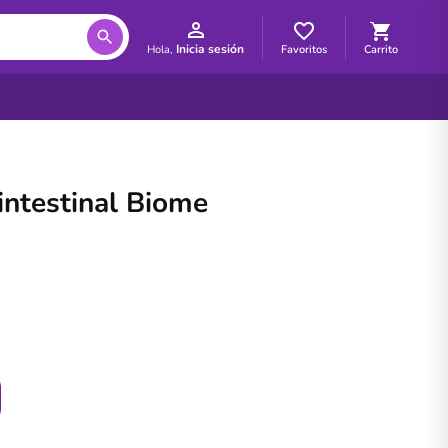
Inicia sesión
Favoritos
Carrito
Hola,
intestinal Biome