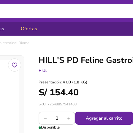
as
Ofertas
ointestinal Biome
HILL'S PD Feline Gastro
Hill's
Presentación:
4 LB (1.8 KG)
S/
154.40
SKU: 72548857941408
−
+
Agregar al carrito
Disponible