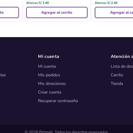
Ahorras
S/
2.49
Ahorras
S/
2.40
ito
Agregar al carrito
Agregar al ca
Mi cuenta
Atención a
Mi cuenta
Lista de de
tes
Mis pedidos
Carrito
Mis direcciones
Tienda
Crear cuenta
Recuperar contraseña
© 2026 Petmall. Todos los derechos reservados.