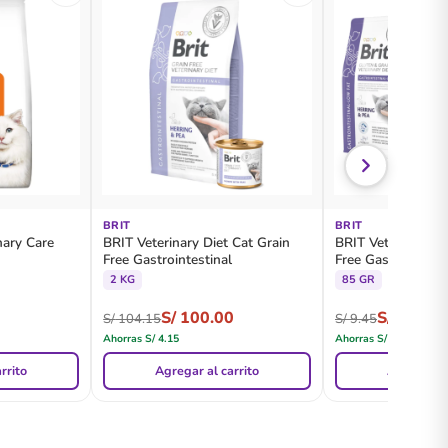
BRIT
BRIT
nary Care
BRIT Veterinary Diet Cat Grain
BRIT Veterinary Di
Free Gastrointestinal
Free Gastrointesti
2 KG
85 GR
S/
100.00
S/
9.10
S/
104.15
S/
9.45
Ahorras
S/
4.15
Ahorras
S/
0.35
rrito
Agregar al carrito
Agregar al