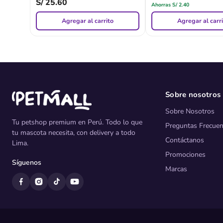
S/
25.60
Ahorras
S/
2.40
Agregar al carrito
Agregar al carr
Sobre nosotros
Sobre Nosotros
Tu petshop premium en Perú. Todo lo que
Preguntas Frecuen
tu mascota necesita, con delivery a todo
Contáctanos
Lima.
Promociones
Síguenos
Marcas