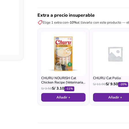
Extra a precio insuperable
Elige 1 extra con
-10%
al llevarlo con este producto — el
CHURU NOURISH Cat
CHURU Cat Pollo
Chicken Recipe (Veterinarian
S/
9.50
S/
11.90
-20%
Formula)
S/
3.10
S/
3.50
-11%
Añadir +
Añadir +