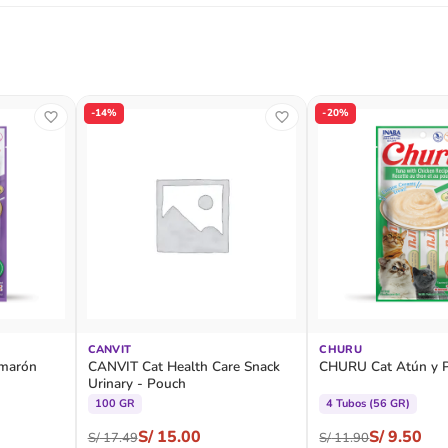
-14%
-20%
CANVIT
CHURU
amarón
CANVIT Cat Health Care Snack
CHURU Cat Atún y P
Urinary - Pouch
100 GR
4 Tubos (56 GR)
S/
15.00
S/
9.50
S/
17.49
S/
11.90