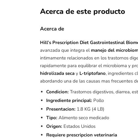
Acerca de este producto
Acerca de
Hill’s Prescription Diet Gastrointestinal Biom
avanzada que integra el
manejo del microbiom
intimamente relacionados en los trastornos dige
rapidamente para equilibrar el microbioma y pr
hidrolizada seca
y
L-triptofano
, ingredientes c
abordando una de las causas mas frecuentes de 
Condicion:
Trastornos digestivos, diarrea, est
Ingrediente principal:
Pollo
Presentacion:
1.8 KG (4 LB)
Tipo:
Alimento seco medicado
Origen:
Estados Unidos
Requiere prescripcion veterinaria