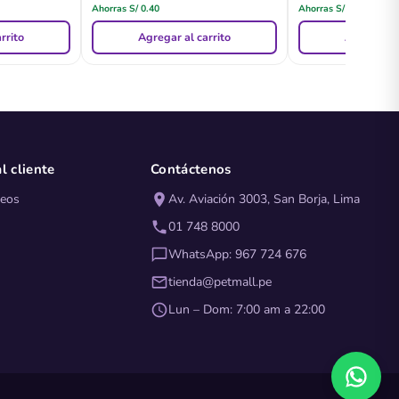
Ahorras
S/
0.40
Ahorras
S/
0.20
rrito
Agregar al carrito
Agregar al
l cliente
Contáctenos
seos
Av. Aviación 3003, San Borja, Lima
01 748 8000
WhatsApp: 967 724 676
tienda@petmall.pe
Lun – Dom: 7:00 am a 22:00