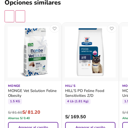
Opciones similares
MONGE
HILL'S
MO
MONGE Vet Solution Feline
HILL'S PD Feline Food
MO
Obesity
Sensitivities Z/D
Uri
1.5 KG
4 Lb (1.81 Kg)
1.
S/
81.20
S/
81.60
S/
8
S/
169.50
Ahorras
S/
0.40
Aho
Agregar al carrito
Agregar al carrito