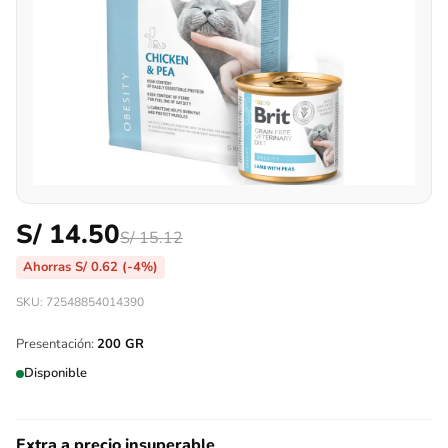
S/
14.50
S/
15.12
Ahorras
S/
0.62
(-4%)
SKU: 72548854014390
Presentación:
200 GR
Disponible
Extra a precio insuperable