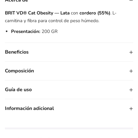
−
Acerca de
BRIT VD® Cat Obesity — Lata
con
cordero (55%)
. L-
carnitina y fibra para control de peso húmedo.
Presentación:
200 GR
+
Beneficios
+
Composición
+
Guía de uso
+
Información adicional