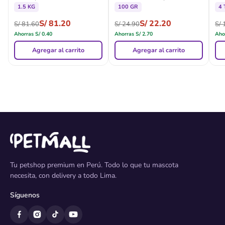
Gato Adulto - Lata
1.5 KG
100 GR
4 
S/
81.20
S/
22.20
S/
81.60
S/
24.90
S/
1
Ahorras
S/
0.40
Ahorras
S/
2.70
Aho
Agregar al carrito
Agregar al carrito
Tu petshop premium en Perú. Todo lo que tu mascota
necesita, con delivery a todo Lima.
Síguenos