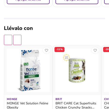
Llévalo con
-11%
-2
MONGE
BRIT
CH
MONGE Vet Solution Feline
BRIT CARE Cat Superfruits
CH
Obesity
Chicken Crunchy Snacks
Ca