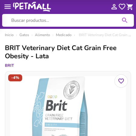
Ir
Inicio
›
Gatos
›
Alimento
›
Medicado
›
BRIT Veterinary Diet Cat Grain Free Obesity - Lata
al
BRIT Veterinary Diet Cat Grain Free
contenido
Obesity - Lata
BRIT
-4%