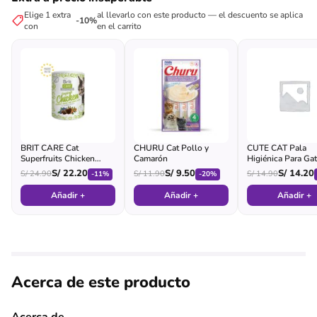
Elige 1 extra
al llevarlo con este producto — el descuento se aplica
-10%
con
en el carrito
BRIT CARE Cat
CHURU Cat Pollo y
CUTE CAT Pala
Superfruits Chicken
Camarón
Higiénica Para Ga
Crunchy Snacks Gato
(morada)
S/
22.20
S/
9.50
S/
14.20
S/
24.90
S/
11.90
S/
14.90
-11%
-20%
Adulto - Lata
Añadir +
Añadir +
Añadir +
Acerca de este producto