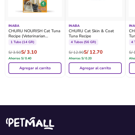
INABA
INABA
IN
CHURU NOURISH Cat Tuna
CHURU Cat Skin & Coat
CH
Recipe (Veterinarian
Tuna Recipe
Tu
Formula)
1 Tubo (14 GR)
4 Tubos (56 GR)
4 
S/
3.10
S/
12.70
S/
3.50
S/
12.90
S/
1
Ahorras
S/
0.40
Ahorras
S/
0.20
Aho
Agregar al carrito
Agregar al carrito