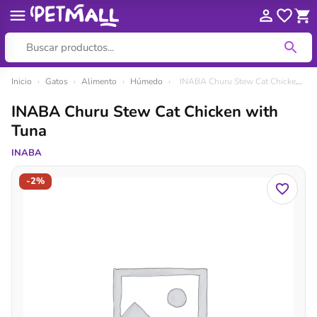
Ir
Inicio
›
Gatos
›
Alimento
›
Húmedo
›
INABA Churu Stew Cat Chicken with Tuna
al
INABA Churu Stew Cat Chicken with
contenido
Tuna
INABA
-2%