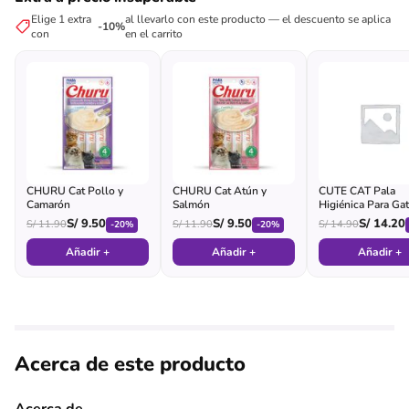
Elige 1 extra
al llevarlo con este producto — el descuento se aplica
-10%
con
en el carrito
CHURU Cat Pollo y
CHURU Cat Atún y
CUTE CAT Pala
Camarón
Salmón
Higiénica Para Ga
(morada)
S/
9.50
S/
9.50
S/
14.20
S/
11.90
S/
11.90
S/
14.90
-20%
-20%
Añadir +
Añadir +
Añadir +
Acerca de este producto