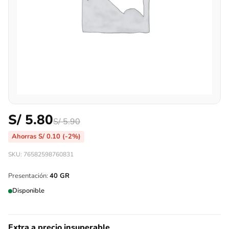
S/
5.80
S/
5.90
Ahorras
S/
0.10
(-2%)
SKU: 76582598760831
Presentación:
40 GR
Disponible
Extra a precio insuperable