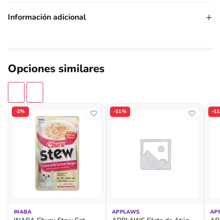
+
Información adicional
Opciones similares
-2%
-11%
-1
INABA
APPLAWS
AP