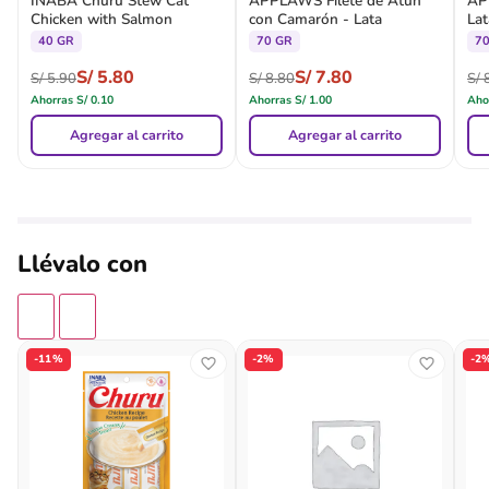
INABA Churu Stew Cat
APPLAWS Filete de Atún
AP
Chicken with Salmon
con Camarón - Lata
Lat
40 GR
70 GR
7
S/
5.80
S/
7.80
S/
5.90
S/
8.80
S/
8
Ahorras
S/
0.10
Ahorras
S/
1.00
Aho
Agregar al carrito
Agregar al carrito
Llévalo con
-11%
-2%
-2