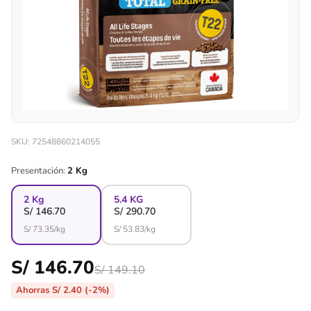
SKU: 72548860214055
Presentación:
2 Kg
2 Kg
5.4 KG
S/
146.70
S/
290.70
S/
73.35
/kg
S/
53.83
/kg
S/ 146.70
S/ 149.10
Ahorras S/ 2.40 (-2%)