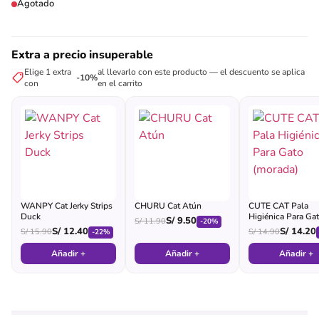
Agotado
Extra a precio insuperable
Elige 1 extra
al llevarlo con este producto — el descuento se aplica
-10%
con
en el carrito
WANPY Cat Jerky Strips
CHURU Cat Atún
CUTE CAT Pala
Duck
Higiénica Para Ga
S/
9.50
S/
11.90
-20%
(morada)
S/
12.40
S/
14.20
S/
15.90
S/
14.90
-22%
Añadir +
Añadir +
Añadir +