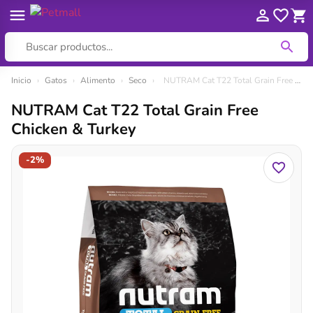
Ir
Inicio
›
Gatos
›
Alimento
›
Seco
›
NUTRAM Cat T22 Total Grain Free Chicken & Turkey
al
NUTRAM Cat T22 Total Grain Free
contenido
Chicken & Turkey
-2%