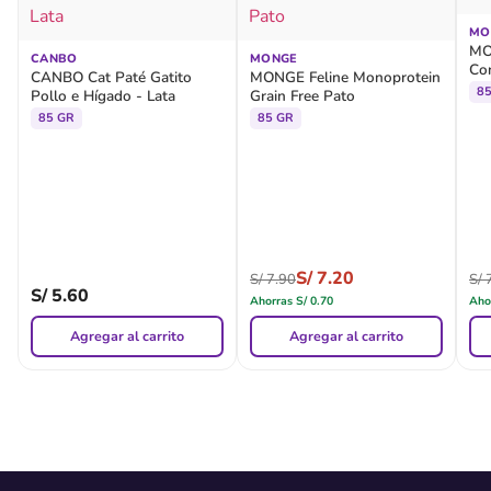
MO
MON
CANBO
MONGE
Co
CANBO Cat Paté Gatito
MONGE Feline Monoprotein
8
Pollo e Hígado - Lata
Grain Free Pato
85 GR
85 GR
S/
7.20
S/
7.90
S/
7
S/
5.60
Ahorras
S/
0.70
Aho
Agregar al carrito
Agregar al carrito