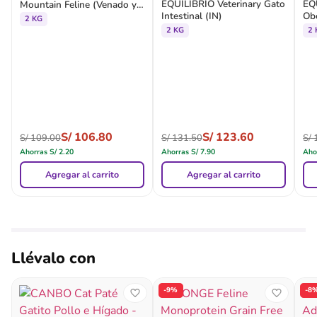
EQUILIBRIO Veterinary Gato
EQ
Mountain Feline (Venado y
Intestinal (IN)
Obe
Salmón)
2 KG
2 KG
2 
S/
106.80
S/
123.60
S/
109.00
S/
131.50
S/
1
Ahorras
S/
2.20
Ahorras
S/
7.90
Aho
Agregar al carrito
Agregar al carrito
Llévalo con
-9%
-8