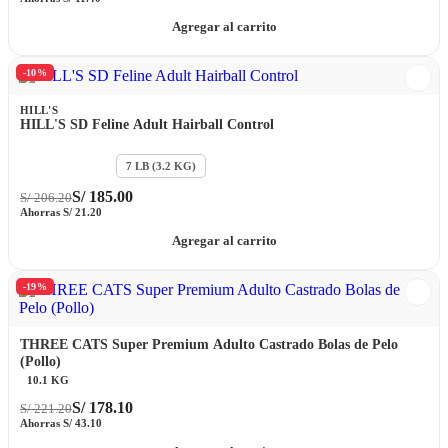
Agregar al carrito
-10%
HILL'S
HILL'S SD Feline Adult Hairball Control
15.5 LB (7 KG)
7 LB (3.2 KG)
S/
185.00
S/
206.20
Ahorras
S/
21.20
Agregar al carrito
-19%
THREE CATS Super Premium Adulto Castrado Bolas de Pelo
(Pollo)
10.1 KG
S/
178.10
S/
221.20
Ahorras
S/
43.10