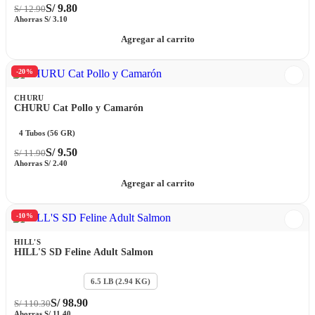
S/
9.80
S/
12.90
Ahorras
S/
3.10
Agregar al carrito
-20%
CHURU
CHURU Cat Pollo y Camarón
4 Tubos (56 GR)
S/
9.50
S/
11.90
Ahorras
S/
2.40
Agregar al carrito
-10%
HILL'S
HILL'S SD Feline Adult Salmon
3.5 LB (1.6 KG)
6.5 LB (2.94 KG)
S/
98.90
S/
110.30
Ahorras
S/
11.40