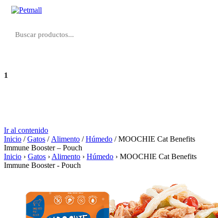
1
Agregar
S/ 7.80
Ir al contenido
Inicio
/
Gatos
/
Alimento
/
Húmedo
/ MOOCHIE Cat Benefits
Immune Booster – Pouch
Inicio
›
Gatos
›
Alimento
›
Húmedo
›
MOOCHIE Cat Benefits
Immune Booster - Pouch