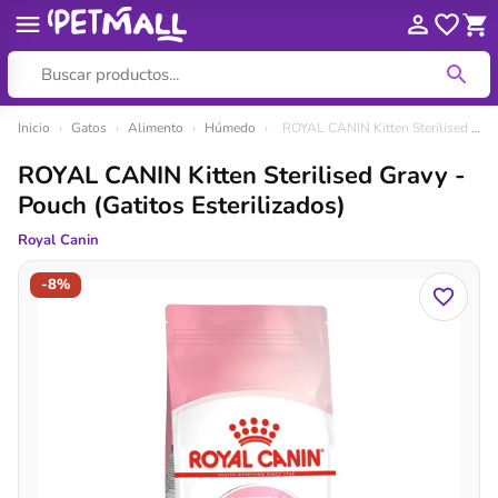
Ir
Inicio
›
Gatos
›
Alimento
›
Húmedo
›
ROYAL CANIN Kitten Sterilised Gravy - Pouch (Gatitos Esterilizados)
al
ROYAL CANIN Kitten Sterilised Gravy -
contenido
Pouch (Gatitos Esterilizados)
Royal Canin
-8%