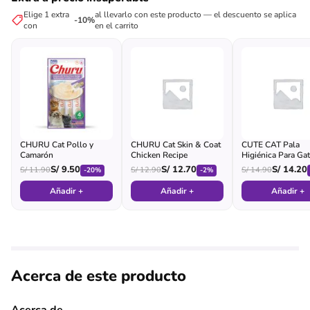
Elige 1 extra
al llevarlo con este producto — el descuento se aplica
-10%
con
en el carrito
CHURU Cat Pollo y
CHURU Cat Skin & Coat
CUTE CAT Pala
Camarón
Chicken Recipe
Higiénica Para Ga
(morada)
S/
9.50
S/
12.70
S/
14.20
S/
11.90
S/
12.90
S/
14.90
-20%
-2%
Añadir +
Añadir +
Añadir +
Acerca de este producto