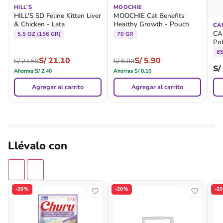
HILL'S
MOOCHIE
HILL'S SD Feline Kitten Liver
MOOCHIE Cat Benefits
& Chicken - Lata
Healthy Growth - Pouch
CA
CA
5.5 OZ (156 GR)
70 GR
Pol
8
S/
21.10
S/
5.90
S/
23.50
S/
6.00
S/
Ahorras
S/
2.40
Ahorras
S/
0.10
Agregar al carrito
Agregar al carrito
Llévalo con
-20%
-20%
-2