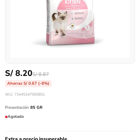
S/
8.20
S/
8.87
Ahorras
S/
0.67
(-8%)
SKU: 73445347900851
Presentación:
85 GR
Agotado
Extra a precio insuperable