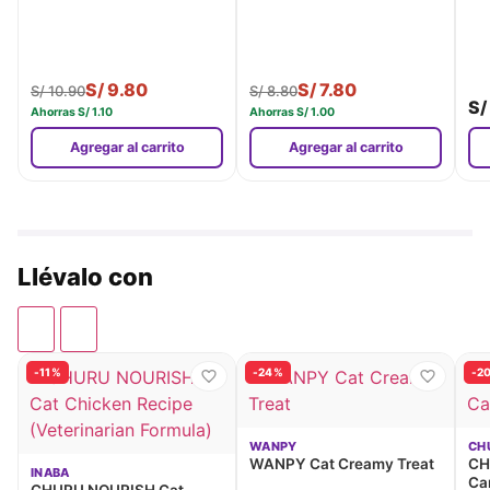
S/
9.80
S/
7.80
S/
10.90
S/
8.80
S/
Ahorras
S/
1.10
Ahorras
S/
1.00
Agregar al carrito
Agregar al carrito
Llévalo con
-11%
-24%
-2
WANPY
CH
WANPY Cat Creamy Treat
CH
INABA
Ca