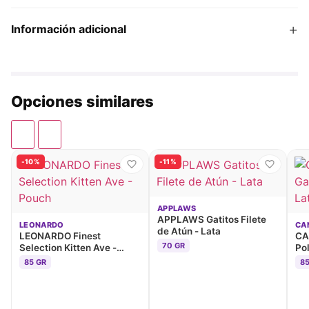
+
Información adicional
Opciones similares
-10%
-11%
APPLAWS
APPLAWS Gatitos Filete
LEONARDO
CA
de Atún - Lata
LEONARDO Finest
CA
70 GR
Selection Kitten Ave -
Pol
Pouch
85 GR
85