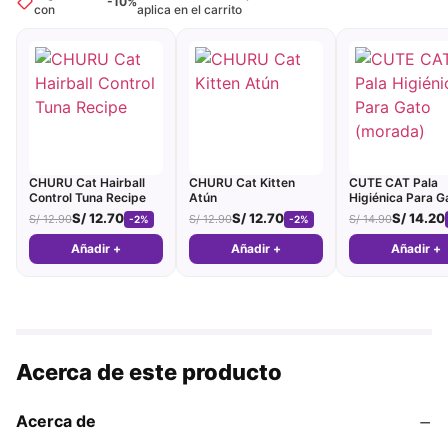
-10%
con
aplica en el carrito
CHURU Cat Hairball
CHURU Cat Kitten
CUTE CAT Pala
Control Tuna Recipe
Atún
Higiénica Para G
(morada)
S/
12.70
S/
12.70
S/
14.20
S/
12.90
S/
12.90
S/
14.90
-2%
-2%
Añadir +
Añadir +
Añadir +
Acerca de este producto
−
Acerca de