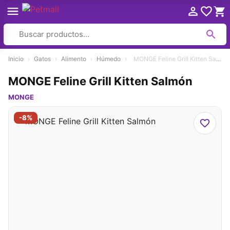
Ir
Inicio
›
Gatos
›
Alimento
›
Húmedo
›
MONGE Feline Grill Kitten Salmón
al
contenido
MONGE Feline Grill Kitten Salmón
MONGE
-8%