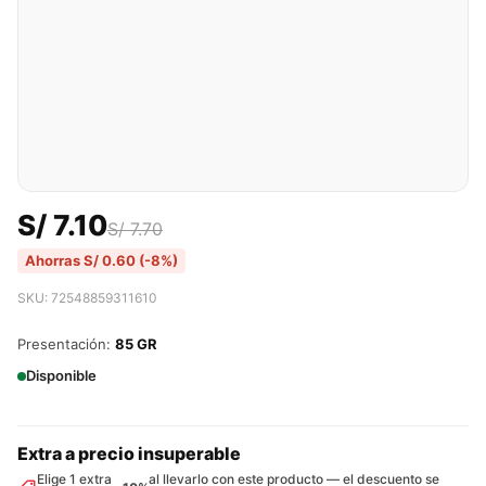
S/
7.10
S/
7.70
Ahorras
S/
0.60
(-8%)
SKU: 72548859311610
Presentación:
85 GR
Disponible
Extra a precio insuperable
Elige 1 extra
al llevarlo con este producto — el descuento se