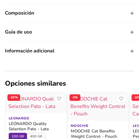
+
Composición
+
Guía de uso
+
Información adicional
Opciones similares
-10%
-2%
-1
LEONARDO
LEONARDO Quality
MOOCHIE
LE
Selection Pato - Lata
MOOCHIE Cat Benefits
LE
Weight Control - Pouch
Pe
200 GR
400 GR