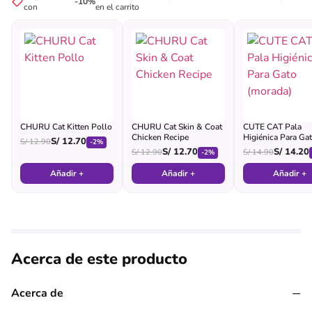
-10%
con
en el carrito
CHURU Cat Kitten Pollo
CHURU Cat Skin & Coat
CUTE CAT Pala
Chicken Recipe
Higiénica Para Ga
S/
12.70
S/
12.90
-2%
(morada)
S/
12.70
S/
14.20
S/
12.90
S/
14.90
-2%
Añadir +
Añadir +
Añadir +
Acerca de este producto
−
Acerca de