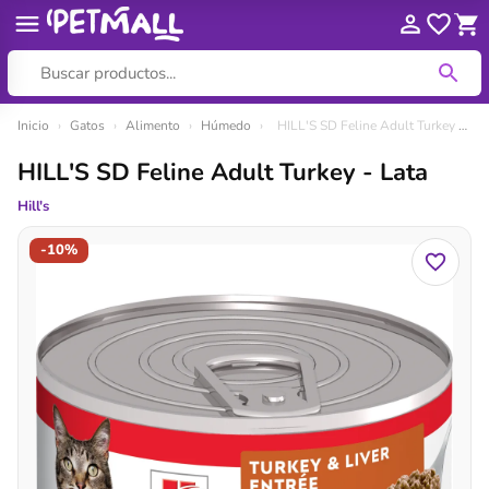
Ir
Inicio
›
Gatos
›
Alimento
›
Húmedo
›
HILL'S SD Feline Adult Turkey - Lata
al
HILL'S SD Feline Adult Turkey - Lata
contenido
Hill's
-10%