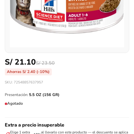
S/
21.10
S/
23.50
Ahorras
S/
2.40
(-10%)
SKU: 72548857637957
Presentación:
5.5 OZ (156 GR)
Agotado
Extra a precio insuperable
Elige 1 extra
al llevarlo con este producto — el descuento se aplica