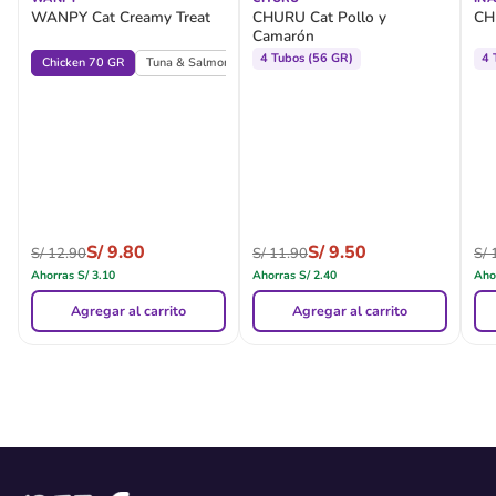
WANPY Cat Creamy Treat
CHURU Cat Pollo y
CH
Camarón
4 Tubos (56 GR)
4 
Chicken 70 GR
Tuna & Salmon 70 GR
S/
9.80
S/
9.50
S/
12.90
S/
11.90
S/
1
Ahorras
S/
3.10
Ahorras
S/
2.40
Aho
Agregar al carrito
Agregar al carrito