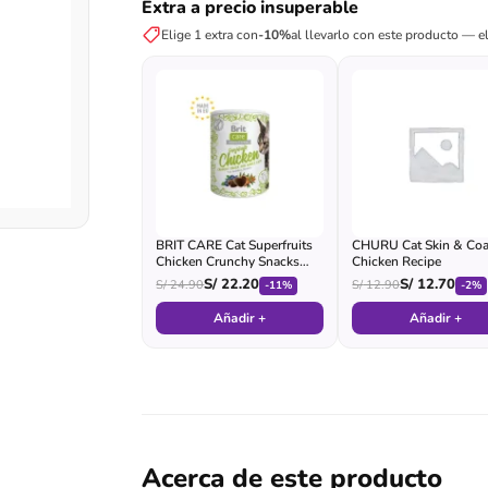
Extra a precio insuperable
Elige 1 extra con
-10%
al llevarlo con este producto — el
BRIT CARE Cat Superfruits
CHURU Cat Skin & Coa
Chicken Crunchy Snacks
Chicken Recipe
Gato Adulto - Lata
S/
22.20
S/
12.70
S/
24.90
S/
12.90
-11%
-2%
Añadir +
Añadir +
Acerca de este producto