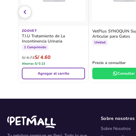
VetPlus SYNOQUIN Su
ZOOVET
T.I.U Tratamiento de La
Articular para Gatos
Incontinencia Urinaria
Unidad
1 Comprimido
S/
4.60
S/
4.73
Precio a consultar
Ahorras
S/
0.13
Agregar al carrito
Consultar
Sobre nosotros
Sobre Nosotros
Tu petshop premium en Perú. Todo lo que