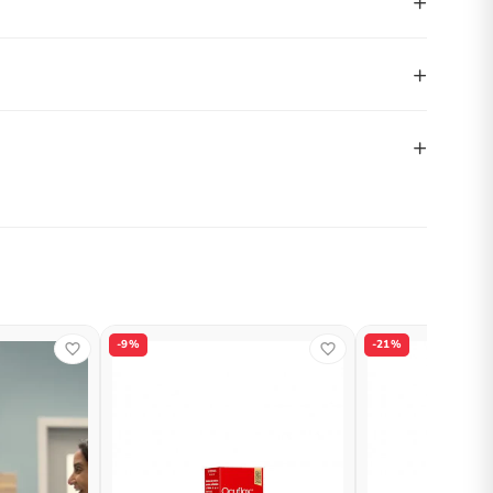
+
+
+
-9%
-21%