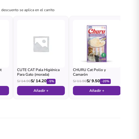
 descuento se aplica en el carrito
t
CUTE CAT Pala Higiénica
CHURU Cat Pollo y
Para Gato (morada)
Camarón
S/
14.20
S/
9.50
S/
14.90
S/
11.90
-5%
-20%
Añadir +
Añadir +