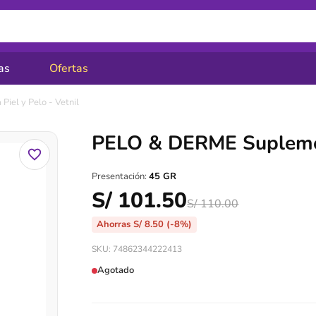
as
Ofertas
el y Pelo - Vetnil
PELO & DERME Suplement
Presentación:
45 GR
S/
101.50
S/
110.00
Ahorras
S/
8.50
(-8%)
SKU: 74862344222413
Agotado