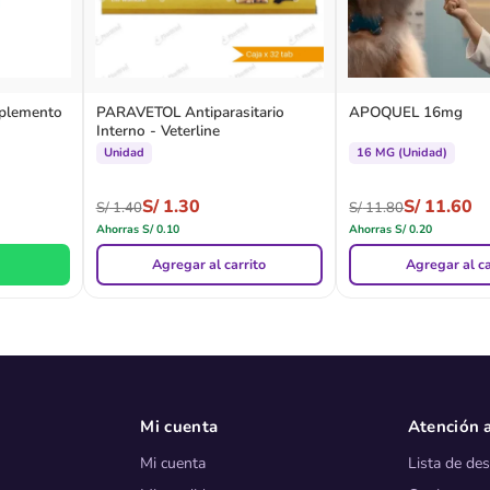
plemento
PARAVETOL Antiparasitario
APOQUEL 16mg
Interno - Veterline
Unidad
16 MG (Unidad)
S/
1.30
S/
11.60
S/
1.40
S/
11.80
Ahorras
S/
0.10
Ahorras
S/
0.20
Agregar al carrito
Agregar al ca
Mi cuenta
Atención a
Mi cuenta
Lista de de