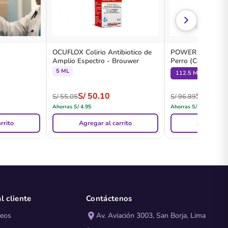
OCUFLOX Colirio Antibiotico de
POWER GOLD Tabl
Amplio Espectro - Brouwer
Perro (Caja x1 Un
Brouwer
5 ML
112.5 MG (2 - 4.5 
S/
50.10
S/
76.30
S/
55.05
S/
96.89
Ahorras
S/
4.95
Ahorras
S/
20.59
rrito
Agregar al carrito
Agregar al
l cliente
Contáctenos
seos
Av. Aviación 3003, San Borja, Lima