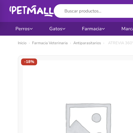
Perros
Gatos
Farmacia
Marc
Ir
Inicio
›
Farmacia Veterinaria
›
Antiparasitarios
›
ATREVIA 360° 
al
contenido
-18%