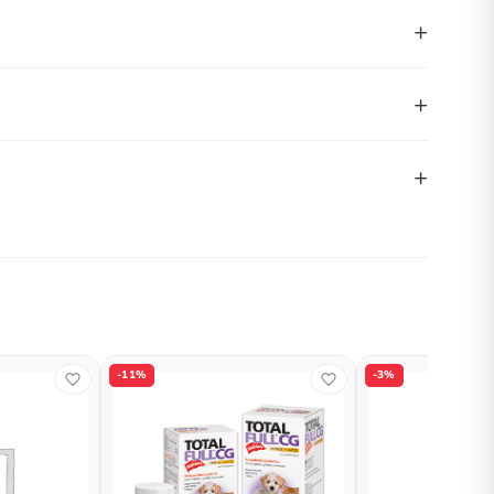
+
+
+
-11%
-3%