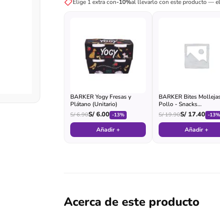
Elige 1 extra con
-10%
al llevarlo con este producto — el
BARKER Yogy Fresas y
BARKER Bites Molleja
Plátano (Unitario)
Pollo - Snacks
Deshidratados
S/
6.00
S/
17.40
S/
6.90
S/
19.90
-13%
-13
Añadir +
Añadir +
Acerca de este producto