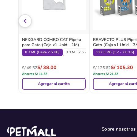
NEXGARD COMBO CAT Pipeta
BRAVECTO PLUS Pipet
para Gato (Caja x1 Unid - 1M)
Gato (Caja x1 Unid - 
0.3 ML (Hasta 2.5 KG)
0.9 ML (2.5 - 7.5 KG)
112.5 MG (1.2 - 2.8 KG)
S/
38.00
S/
105.30
S/
49.52
S/
126.62
Ahorras
S/
11.52
Ahorras
S/
21.32
Agregar al carrito
Agregar al carr
Sobre nosotros