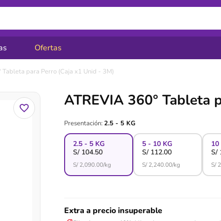
as
Ofertas
Tableta para Perro (Caja x1 Unid - 3M)
ATREVIA 360° Tableta pa
Presentación:
2.5 - 5 KG
2.5 - 5 KG
5 - 10 KG
10
S/
104.50
S/
112.00
S/
S/
2,090.00
/kg
S/
2,240.00
/kg
S/
2
Extra a precio insuperable