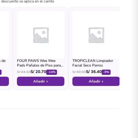
 descuento se aplica en el carrito
s de
FOUR PAWS Wee Wee
TROPICLEAN Limpiador
Pads Pañales de Piso para
Facial Seco Perros
Perro
S/
20.70
S/
36.40
S/
24.10
S/
40.00
%
-14%
-9%
Añadir +
Añadir +