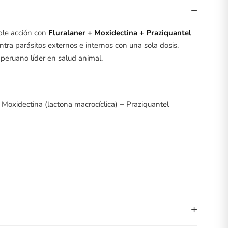
−
iple acción con
Fluralaner + Moxidectina + Praziquantel
ntra parásitos externos e internos con una sola dosis.
o peruano líder en salud animal.
+ Moxidectina (lactona macrocíclica) + Praziquantel
+