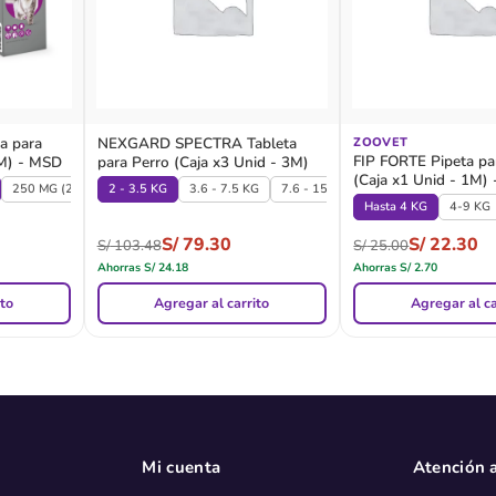
a para
NEXGARD SPECTRA Tableta
ZOOVET
FIP FORTE Pipeta pa
3M) - MSD
para Perro (Caja x3 Unid - 3M)
(Caja x1 Unid - 1M) 
250 MG (2.8 - 6.25 KG)
2 - 3.5 KG
500 MG (6.25 - 12.5 KG)
3.6 - 7.5 KG
7.6 - 15 KG
15.1 - 30 KG
30.1
Hasta 4 KG
4-9 KG
S/
79.30
S/
22.30
S/
103.48
S/
25.00
Ahorras
S/
24.18
Ahorras
S/
2.70
ito
Agregar al carrito
Agregar al ca
Mi cuenta
Atención a