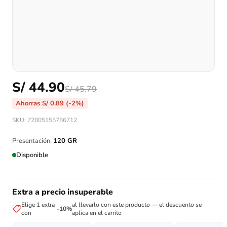
S/
44.90
S/
45.79
Ahorras
S/
0.89
(-2%)
SKU: 72805155786712
Presentación:
120 GR
Disponible
Extra a precio insuperable
Elige 1 extra
al llevarlo con este producto — el descuento se
-10%
con
aplica en el carrito