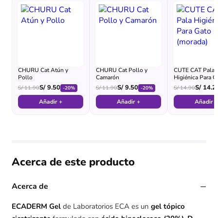
CHURU Cat Atún y
CHURU Cat Pollo y
CUTE CAT Pala
Pollo
Camarón
Higiénica Para G
(morada)
S/
9.50
S/
9.50
S/
14.2
S/
11.90
S/
11.90
S/
14.90
-20%
-20%
Añadir +
Añadir +
Añadir +
Acerca de este producto
−
Acerca de
ECADERM Gel
de Laboratorios ECA es un
gel tópico