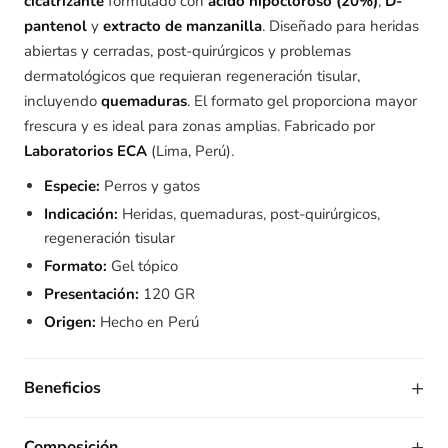
cicatrizante
formulado con
ácido hipocloroso (20%)
,
D-
pantenol
y
extracto de manzanilla
. Diseñado para heridas
abiertas y cerradas, post-quirúrgicos y problemas
dermatológicos que requieran regeneración tisular,
incluyendo
quemaduras
. El formato gel proporciona mayor
frescura y es ideal para zonas amplias. Fabricado por
Laboratorios ECA
(Lima, Perú).
Especie:
Perros y gatos
Indicación:
Heridas, quemaduras, post-quirúrgicos,
regeneración tisular
Formato:
Gel tópico
Presentación:
120 GR
Origen:
Hecho en Perú
+
Beneficios
+
Composición