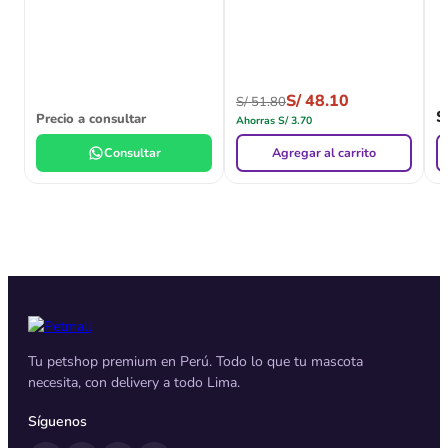
S/
48.10
S/
51.80
S
Precio a consultar
Ahorras
S/
3.70
Consultar
Agregar al carrito
Tu petshop premium en Perú. Todo lo que tu mascota
necesita, con delivery a todo Lima.
Síguenos