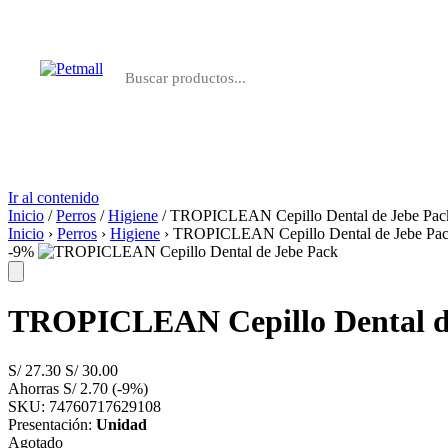
Perros
Gatos
Farmacia
Marcas
Ir al contenido
Inicio
/
Perros
/
Higiene
/ TROPICLEAN Cepillo Dental de Jebe Pac
Inicio
›
Perros
›
Higiene
›
TROPICLEAN Cepillo Dental de Jebe Pa
-9%
TROPICLEAN Cepillo Dental d
S/
27.30
S/
30.00
Ahorras
S/
2.70
(-9%)
SKU: 74760717629108
Presentación:
Unidad
Agotado