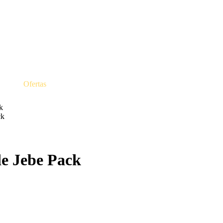
Ofertas
k
ck
e Jebe Pack