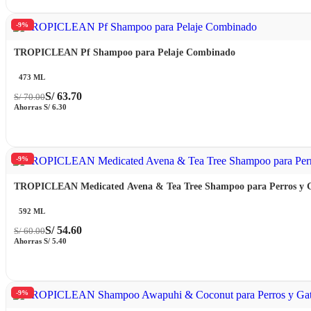
-9%
TROPICLEAN Pf Shampoo para Pelaje Combinado
473 ML
S/
63.70
S/
70.00
Ahorras
S/
6.30
-9%
TROPICLEAN Medicated Avena & Tea Tree Shampoo para Perros y 
592 ML
S/
54.60
S/
60.00
Ahorras
S/
5.40
-9%