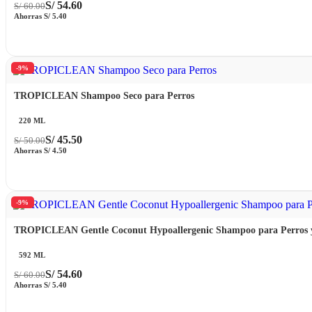
S/
54.60
S/
60.00
Ahorras
S/
5.40
-9%
TROPICLEAN Shampoo Seco para Perros
220 ML
S/
45.50
S/
50.00
Ahorras
S/
4.50
-9%
TROPICLEAN Gentle Coconut Hypoallergenic Shampoo para Perros 
592 ML
S/
54.60
S/
60.00
Ahorras
S/
5.40