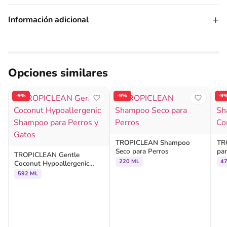
+
Información adicional
Opciones similares
-9%
-9%
-9
TROPICLEAN Shampoo
TR
Seco para Perros
pa
TROPICLEAN Gentle
220 ML
4
Coconut Hypoallergenic
Shampoo para Perros y
592 ML
Gatos