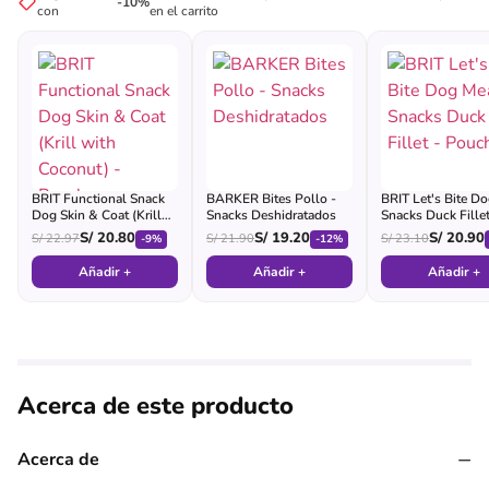
-10%
con
en el carrito
BRIT Functional Snack
BARKER Bites Pollo -
BRIT Let's Bite D
Dog Skin & Coat (Krill
Snacks Deshidratados
Snacks Duck Fillet
with Coconut) - Pouch
Pouch
S/
20.80
S/
19.20
S/
20.90
S/
22.97
S/
21.90
S/
23.10
-9%
-12%
Añadir +
Añadir +
Añadir +
Acerca de este producto
−
Acerca de