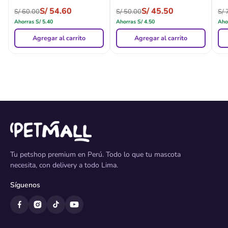
S/
54.60
S/
45.50
S/
60.00
S/
50.00
S/
7
Ahorras
S/
5.40
Ahorras
S/
4.50
Aho
Agregar al carrito
Agregar al carrito
Tu petshop premium en Perú. Todo lo que tu mascota
necesita, con delivery a todo Lima.
Síguenos