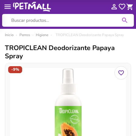
Ir
Inicio
›
Perros
›
Higiene
›
TROPICLEAN Deodorizante Papaya Spray
al
TROPICLEAN Deodorizante Papaya
contenido
Spray
-9%