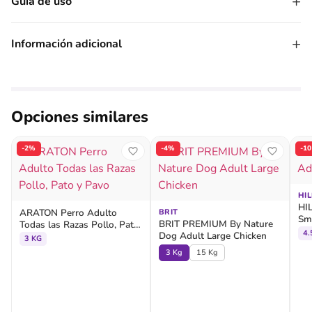
+
Guía de uso
+
Información adicional
Opciones similares
-2%
-4%
-1
HIL
HIL
ARATON Perro Adulto
BRIT
Sma
BRIT PREMIUM By Nature
Todas las Razas Pollo, Pato
4.
Dog Adult Large Chicken
y Pavo
3 KG
3 Kg
15 Kg