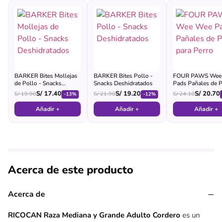
BARKER Bites Mollejas
BARKER Bites Pollo -
FOUR PAWS Wee
de Pollo - Snacks
Snacks Deshidratados
Pads Pañales de P
Deshidratados
para Perro
S/
17.40
S/
19.20
S/
20.70
S/
19.90
S/
21.90
S/
24.10
-13%
-12%
Añadir +
Añadir +
Añadir +
Acerca de este producto
−
Acerca de
RICOCAN Raza Mediana y Grande Adulto Cordero
es un