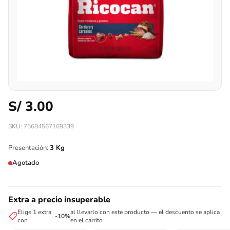
S/
3.00
SKU: 75684567169339
Presentación:
3 Kg
Agotado
Extra a precio insuperable
Elige 1 extra
al llevarlo con este producto — el descuento se aplica
-10%
con
en el carrito