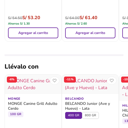
S/
53.20
S/
61.40
S/
54.50
S/
64.00
S/
1
Ahorras
S/
1.30
Ahorras
S/
2.60
Aho
Agregar al carrito
Agregar al carrito
Llévalo con
-6%
-11%
-1
MONGE
BELCANDO
MONGE Canine Grill Adulto
BELCANDO Junior (Ave y
HIL
Cerdo
Huevo) - Lata
HIL
100 GR
Chi
400 GR
800 GR
13