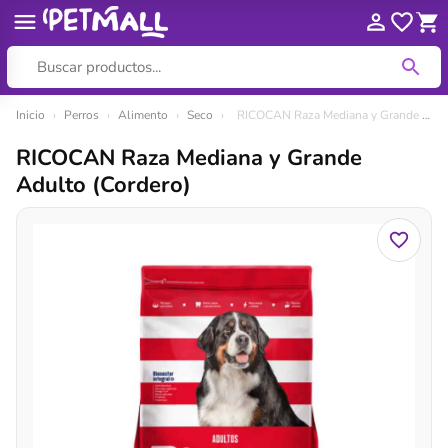
Ir
Inicio
›
Perros
›
Alimento
›
Seco
›
RICOCAN Raza Mediana y Grande Adulto (Cordero)
al
RICOCAN Raza Mediana y Grande
contenido
Adulto (Cordero)