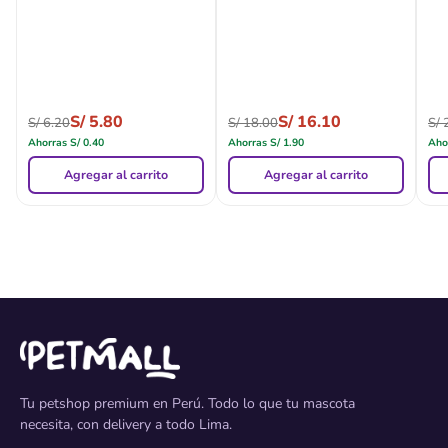
S/
5.80
S/
16.10
S/
6.20
S/
18.00
S/
2
Ahorras
S/
0.40
Ahorras
S/
1.90
Aho
Agregar al carrito
Agregar al carrito
Tu petshop premium en Perú. Todo lo que tu mascota
necesita, con delivery a todo Lima.