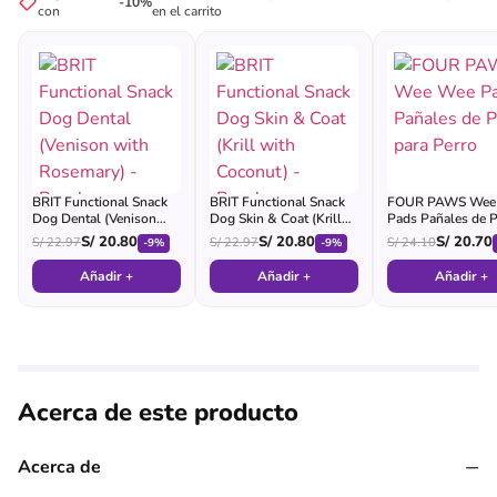
-10%
con
en el carrito
BRIT Functional Snack
BRIT Functional Snack
FOUR PAWS Wee
Dog Dental (Venison
Dog Skin & Coat (Krill
Pads Pañales de P
with Rosemary) - Pouch
with Coconut) - Pouch
para Perro
S/
20.80
S/
20.80
S/
20.70
S/
22.97
S/
22.97
S/
24.10
-9%
-9%
Añadir +
Añadir +
Añadir +
Acerca de este producto
−
Acerca de