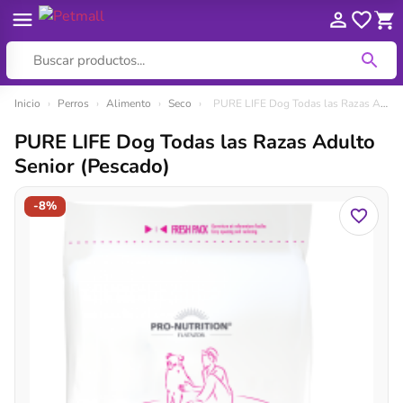
Ir
Inicio
›
Perros
›
Alimento
›
Seco
›
PURE LIFE Dog Todas las Razas Adulto Senior (Pescado)
al
PURE LIFE Dog Todas las Razas Adulto
contenido
Senior (Pescado)
-8%