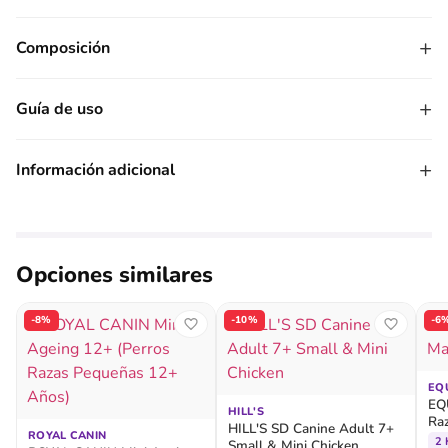
+
Composición
+
Guía de uso
+
Información adicional
Opciones similares
-8%
-10%
-6
EQ
EQ
HILL'S
Ra
HILL'S SD Canine Adult 7+
ROYAL CANIN
2 
Small & Mini Chicken