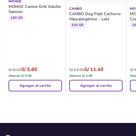
MONGE
MONGE Canine Grill Adulto
CANBO
MO
Salmón
CANBO Dog Paté Cachorro
MO
100 GR
Hipoalergénico - Lata
Cor
330 GR
1
S/
5.80
S/
11.40
S/
6.20
S/
13.30
S/
6
Ahorras
S/
0.40
Ahorras
S/
1.90
Aho
Agregar al carrito
Agregar al carrito