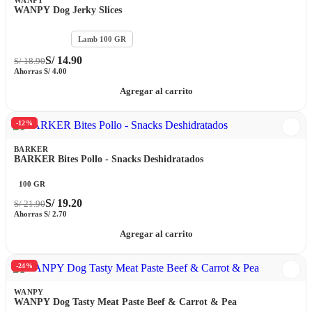
WANPY Dog Jerky Slices
Beef 100 GR
Lamb 100 GR
S/
14.90
S/
18.90
Ahorras
S/
4.00
Agregar al carrito
-12%
BARKER
BARKER Bites Pollo - Snacks Deshidratados
100 GR
S/
19.20
S/
21.90
Ahorras
S/
2.70
Agregar al carrito
-24%
WANPY
WANPY Dog Tasty Meat Paste Beef & Carrot & Pea