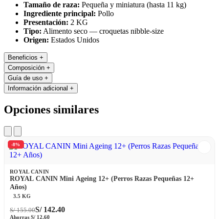
Tamaño de raza:
Pequeña y miniatura (hasta 11 kg)
Ingrediente principal:
Pollo
Presentación:
2 KG
Tipo:
Alimento seco — croquetas nibble-size
Origen:
Estados Unidos
Beneficios
+
Composición
+
Guía de uso
+
Información adicional
+
Opciones similares
-8%
ROYAL CANIN
ROYAL CANIN Mini Ageing 12+ (Perros Razas Pequeñas 12+
Años)
3.5 KG
S/
142.40
S/
155.00
Ahorras
S/
12.60