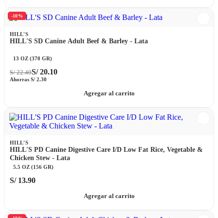
-10%
HILL'S
HILL'S SD Canine Adult Beef & Barley - Lata
13 OZ (370 GR)
S/
20.10
S/
22.40
Ahorras
S/
2.30
Agregar al carrito
HILL'S
HILL'S PD Canine Digestive Care I/D Low Fat Rice, Vegetable &
Chicken Stew - Lata
5.5 OZ (156 GR)
S/
13.90
Agregar al carrito