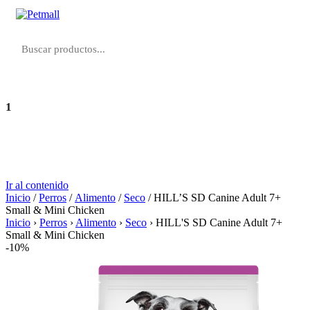
1
Agregar
S/ 91.10
Ir al contenido
Inicio
/
Perros
/
Alimento
/
Seco
/ HILL’S SD Canine Adult 7+
Small & Mini Chicken
Inicio
›
Perros
›
Alimento
›
Seco
›
HILL'S SD Canine Adult 7+
Small & Mini Chicken
-10%