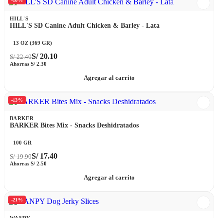
-10%
HILL'S
HILL'S SD Canine Adult Chicken & Barley - Lata
13 OZ (369 GR)
S/
20.10
S/
22.40
Ahorras
S/
2.30
Agregar al carrito
-13%
BARKER
BARKER Bites Mix - Snacks Deshidratados
100 GR
S/
17.40
S/
19.90
Ahorras
S/
2.50
Agregar al carrito
-21%
WANPY