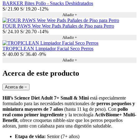
BARKER Bites Pollo - Snacks Deshidratados
S/
21.90
S/
19.20
-12%
Añadir +
FOUR PAWS Wee Wee Pads Pañales de Piso para Perro
S/
24.10
S/
20.70
-14%
Añadir +
TROPICLEAN Limpiador Facial Seco Perros
S/
40.00
S/
36.40
-9%
Añadir +
Acerca de este producto
Acerca de
−
Hill’s Science Diet Adult 7+ Small & Mini
está especialmente
formulado para las necesidades nutricionales de
perros pequeños y
miniatura mayores de 7 años
(hasta 11 kg de peso). Con
pollo
real como primer ingrediente
y la tecnología
ActivBiome+ Multi-
Benefit
, ofrece croquetas nibble-size que los perros pequeños
adoran, junto con calabaza para una digestión saludable.
Etapa de vida:
Senior (7+ años)