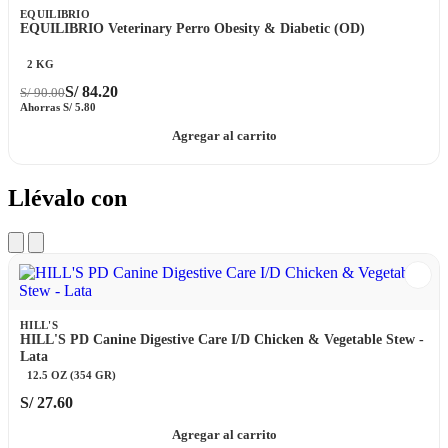
EQUILIBRIO
EQUILIBRIO Veterinary Perro Obesity & Diabetic (OD)
2 KG
S/
84.20
S/
90.00
Ahorras
S/
5.80
Agregar al carrito
Llévalo con
HILL'S
HILL'S PD Canine Digestive Care I/D Chicken & Vegetable Stew -
Lata
12.5 OZ (354 GR)
S/
27.60
Agregar al carrito