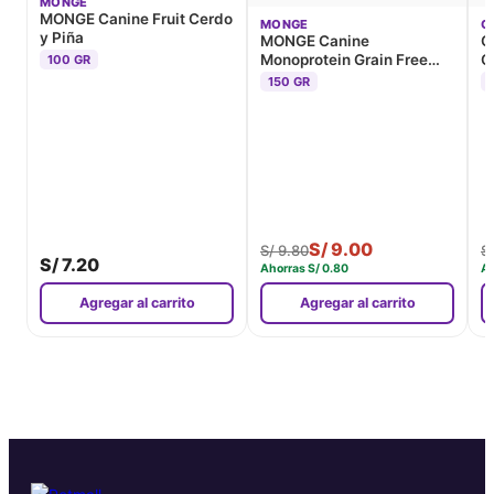
MONGE
MONGE Canine Fruit Cerdo
MONGE
C
y Piña
MONGE Canine
C
Monoprotein Grain Free
Ó
100 GR
Pato
150 GR
S/
9.00
S/
9.80
S
S/
7.20
Ahorras
S/
0.80
A
Agregar al carrito
Agregar al carrito