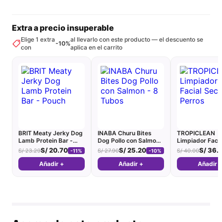
Extra a precio insuperable
Elige 1 extra
al llevarlo con este producto — el descuento se
-10%
con
aplica en el carrito
BRIT Meaty Jerky Dog
INABA Churu Bites
TROPICLEAN
Lamb Protein Bar -
Dog Pollo con Salmon -
Limpiador Faci
Pouch
8 Tubos
Perros
S/
20.70
S/
25.20
S/
36.
S/
23.29
S/
27.90
S/
40.00
-11%
-10%
Añadir +
Añadir +
Añadir 