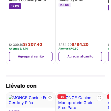
breeds Cordero y Arroz
Cordero y Arroz
P
2.5 KG
R
12 KG
S/
307.40
S/
84.20
S/
309.10
S/
84.70
S
Ahorras
S/
1.70
Ahorras
S/
0.50
A
Agregar al carrito
Agregar al carrito
Llévalo con
-8%
-