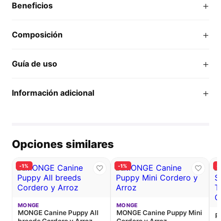
+
Beneficios
+
Composición
+
Guía de uso
+
Información adicional
Opciones similares
-1%
-1%
-
MONGE
MONGE
MONGE Canine Puppy All
MONGE Canine Puppy Mini
P