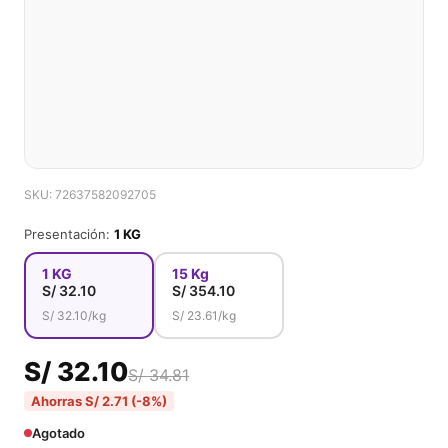
SKU: 72637582092705
Presentación:
1 KG
1 KG
15 Kg
S/
32.10
S/
354.10
S/
32.10
/kg
S/
23.61
/kg
S/ 32.10
S/ 34.81
Ahorras S/ 2.71 (-8%)
Agotado