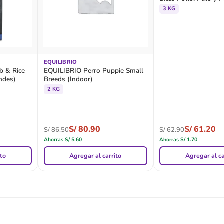
3 KG
EQUILIBRIO
 & Rice
EQUILIBRIO Perro Puppie Small
ndes)
Breeds (Indoor)
2 KG
S/
80.90
S/
61.20
S/
86.50
S/
62.90
Ahorras
S/
5.60
Ahorras
S/
1.70
ito
Agregar al carrito
Agregar al ca