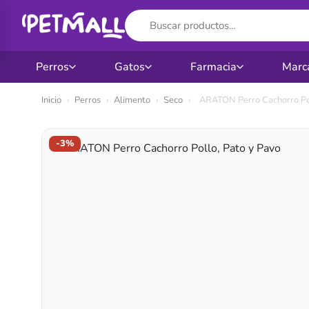
Perros
Gatos
Farmacia
Marc
Ir
Inicio
›
Perros
›
Alimento
›
Seco
›
ARATON Perro Cachorro Pol
al
contenido
-3%