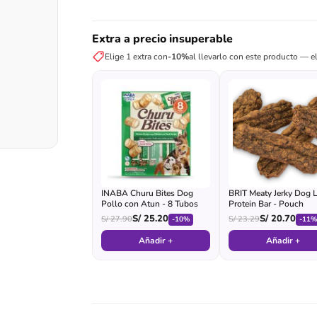
Extra a precio insuperable
Elige 1 extra con
-10%
al llevarlo con este producto — el
INABA Churu Bites Dog
BRIT Meaty Jerky Dog
Pollo con Atun - 8 Tubos
Protein Bar - Pouch
S/
25.20
S/
20.70
S/
27.90
S/
23.29
-10%
-11
Añadir +
Añadir +