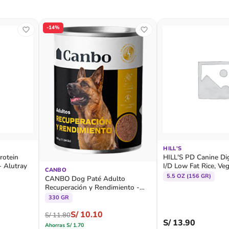
-14%
HILL'S
otein
HILL'S PD Canine Di
- Alutray
I/D Low Fat Rice, Ve
CANBO
Chicken Stew - Lata
5.5 OZ (156 GR)
CANBO Dog Paté Adulto
Recuperación y Rendimiento -
Lata
330 GR
S/
10.10
S/
11.80
S/
13.90
Ahorras
S/
1.70