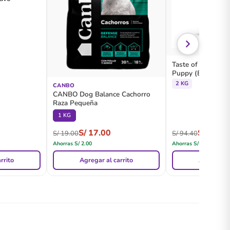
Taste of the Wild 
Puppy (Bisonte y
2 KG
CANBO
CANBO Dog Balance Cachorro
Raza Pequeña
1 KG
S/
17.00
S/
91.80
S/
19.00
S/
94.40
Ahorras
S/
2.00
Ahorras
S/
2.60
rrito
Agregar al carrito
Agregar al