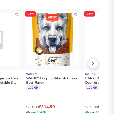
-21%
-12%
WANPY
BARKER
gestive Care
WANPY Dog Toothbrush Chews
BARKER Bites Pol
getable &
Beef Flavor
Deshidratados
100 GR
100 GR
S/
14.90
S/
19.20
S/
18.90
S/
21.90
Ahorras
S/
4.00
Ahorras
S/
2.70