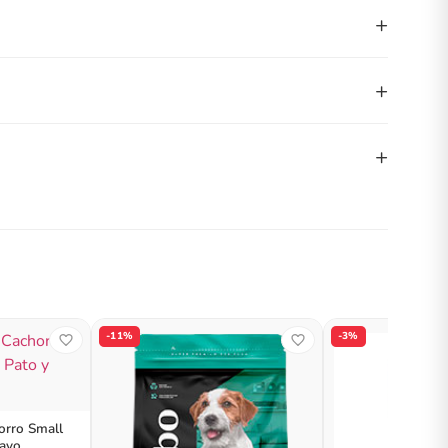
+
+
+
-11%
-3%
rro Small
Pavo