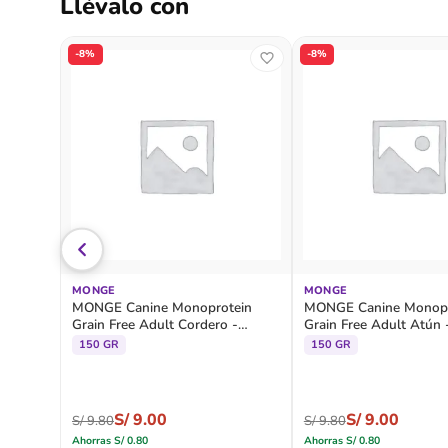
Llévalo con
-8%
-8%
MONGE
MONGE
MONGE Canine Monoprotein
MONGE Canine Monopr
Grain Free Adult Cordero -
Grain Free Adult Atún 
Alutray
150 GR
150 GR
S/
9.00
S/
9.00
S/
9.80
S/
9.80
Ahorras
S/
0.80
Ahorras
S/
0.80