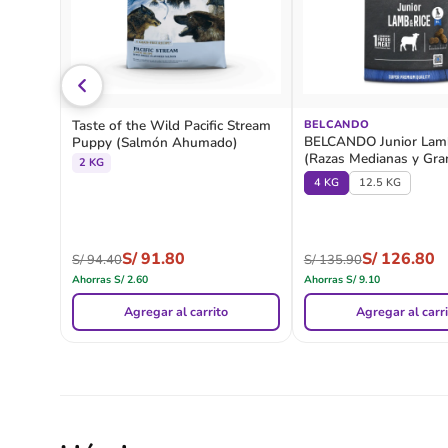
Taste of the Wild Pacific Stream
BELCANDO
BELCANDO Junior Lamb
Puppy (Salmón Ahumado)
(Razas Medianas y Gra
2 KG
4 KG
12.5 KG
S/
91.80
S/
126.80
S/
94.40
S/
135.90
Ahorras
S/
2.60
Ahorras
S/
9.10
Agregar al carrito
Agregar al carr