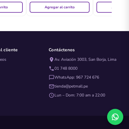
rrito
Agregar al carrito
Agregar al
l cliente
Contáctenos
seos
Av. Aviación 3003, San Borja, Lima
01 748 8000
WhatsApp: 967 724 676
tienda@petmall.pe
Lun – Dom: 7:00 am a 22:00