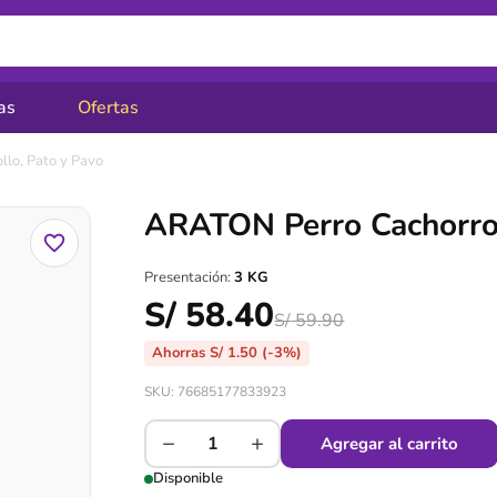
as
Ofertas
lo, Pato y Pavo
ARATON Perro Cachorro 
Presentación:
3 KG
S/
58.40
S/
59.90
Ahorras
S/
1.50
(-3%)
SKU: 76685177833923
−
+
Agregar al carrito
Disponible