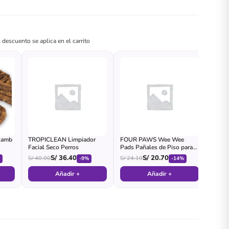
 descuento se aplica en el carrito
 Lamb
TROPICLEAN Limpiador
FOUR PAWS Wee Wee
Facial Seco Perros
Pads Pañales de Piso para
Perro
S/
36.40
S/
20.70
S/
40.00
S/
24.10
%
-9%
-14%
Añadir +
Añadir +