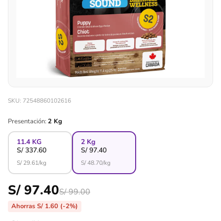
SKU: 72548860102616
Presentación:
2 Kg
11.4 KG
2 Kg
S/
337.60
S/
97.40
S/
29.61
/kg
S/
48.70
/kg
S/ 97.40
S/ 99.00
Ahorras S/ 1.60 (-2%)