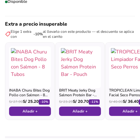
Disponible
Extra a precio insuperable
Elige 1 extra
al llevarlo con este producto — el descuento se aplica
-10%
con
en el carrito
INABA Churu Bites Dog
BRIT Meaty Jerky Dog
TROPICLEAN Limp
Pollo con Salmon - 8
Salmon Protein Bar -
Facial Seco Perros
Tubos
Pouch
S/
25.20
S/
20.70
S/
36.40
S/
27.90
S/
23.29
S/
40.00
-10%
-11%
Añadir +
Añadir +
Añadir +