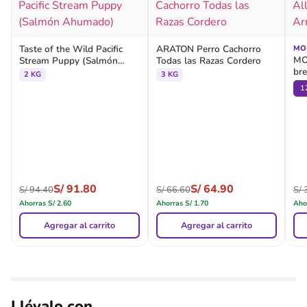
Taste of the Wild Pacific
ARATON Perro Cachorro
MO
MO
Stream Puppy (Salmón
Todas las Razas Cordero
br
Ahumado)
2 KG
3 KG
1
S/
91.80
S/
64.90
S/
94.40
S/
66.60
S/
3
Ahorras
S/
2.60
Ahorras
S/
1.70
Aho
Agregar al carrito
Agregar al carrito
Llévalo con