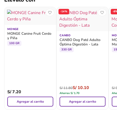
-14%
-8
MONGE
MONGE Canine Fruit Cerdo
CANBO
MO
y Piña
CANBO Dog Paté Adulto
MO
100 GR
Óptima Digestión - Lata
Mo
Co
330 GR
1
S/
10.10
S/
11.80
S/
9
S/
7.20
Ahorras
S/
1.70
Aho
Agregar al carrito
Agregar al carrito