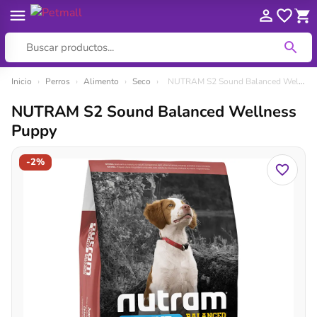
Ir
Inicio
›
Perros
›
Alimento
›
Seco
›
NUTRAM S2 Sound Balanced Wellness Puppy
al
NUTRAM S2 Sound Balanced Wellness
contenido
Puppy
-2%