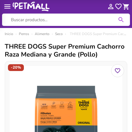
Ir
Inicio
›
Perros
›
Alimento
›
Seco
›
THREE DOGS Super Premium Cachorro Raza Mediana y Grande (Pollo)
al
THREE DOGS Super Premium Cachorro
contenido
Raza Mediana y Grande (Pollo)
-20%