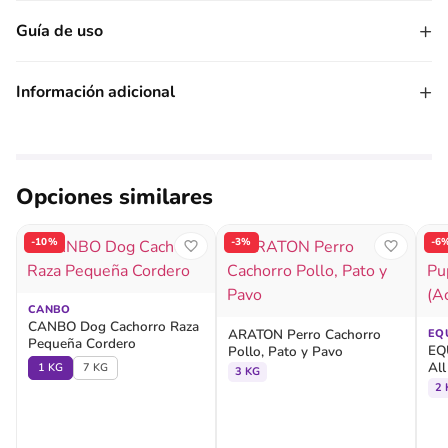
+
Guía de uso
+
Información adicional
Opciones similares
-10%
-3%
-6
CANBO
CANBO Dog Cachorro Raza
ARATON Perro Cachorro
EQ
Pequeña Cordero
EQ
Pollo, Pato y Pavo
All
1 KG
7 KG
3 KG
2 