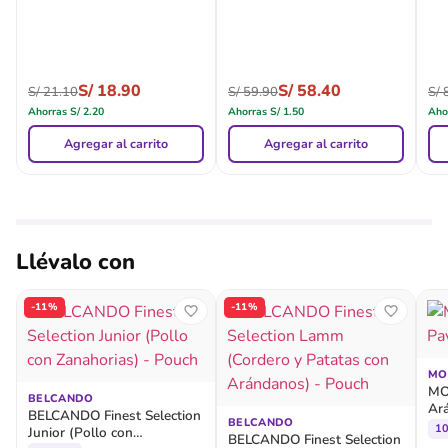
S/
18.90
S/
58.40
S/
21.10
S/
59.90
S/
8
Ahorras
S/
2.20
Ahorras
S/
1.50
Aho
Agregar al carrito
Agregar al carrito
Llévalo con
-11%
-11%
MO
MO
BELCANDO
Ar
BELCANDO Finest Selection
BELCANDO
1
Junior (Pollo con
BELCANDO Finest Selection