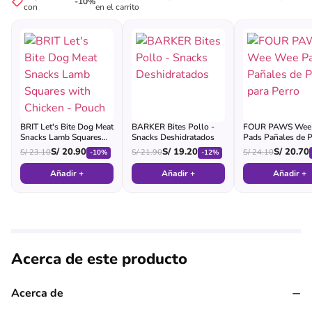
-10%
con
en el carrito
BRIT Let's Bite Dog Meat
BARKER Bites Pollo -
FOUR PAWS Wee
Snacks Lamb Squares
Snacks Deshidratados
Pads Pañales de P
with Chicken - Pouch
para Perro
S/
20.90
S/
19.20
S/
20.70
S/
23.10
S/
21.90
S/
24.10
-10%
-12%
Añadir +
Añadir +
Añadir +
Acerca de este producto
−
Acerca de