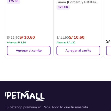
Zanahorias) - Pouch
125 GR
Lamm (Cordero y Patatas
con Arándanos) - Pouch
125 GR
S/
10.60
S/
10.60
S/
11.90
S/
11.90
S/
Ahorras
S/
1.30
Ahorras
S/
1.30
Agregar al carrito
Agregar al carrito
Tu petshop premium en Perú. Todo lo que tu mascota