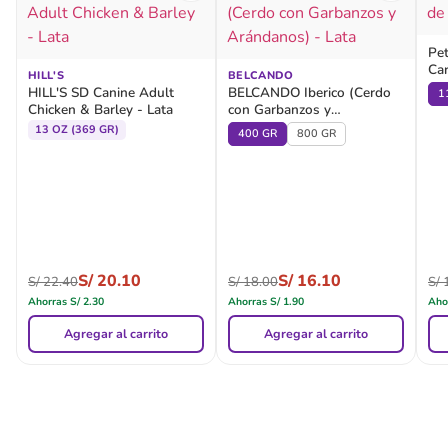
Pet
Ca
HILL'S
BELCANDO
HILL'S SD Canine Adult
BELCANDO Iberico (Cerdo
1
Chicken & Barley - Lata
con Garbanzos y
Arándanos) - Lata
13 OZ (369 GR)
400 GR
800 GR
S/
20.10
S/
16.10
S/
22.40
S/
18.00
S/
1
Ahorras
S/
2.30
Ahorras
S/
1.90
Aho
Agregar al carrito
Agregar al carrito