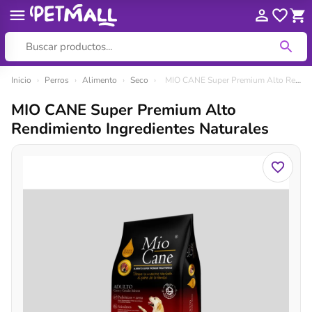
Ir
Inicio
›
Perros
›
Alimento
›
Seco
›
MIO CANE Super Premium Alto Rendimiento Ingredientes Naturales
al
MIO CANE Super Premium Alto
contenido
Rendimiento Ingredientes Naturales