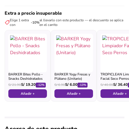
Extra a precio insuperable
Elige 1 extra
al llevarlo con este producto — el descuento se aplica
-10%
con
en el carrito
BARKER Bites Pollo -
BARKER Yogy Fresas y
TROPICLEAN Limp
Snacks Deshidratados
Plátano (Unitario)
Facial Seco Perros
S/
19.20
S/
6.00
S/
36.40
S/
21.90
S/
6.90
S/
40.00
-12%
-13%
Añadir +
Añadir +
Añadir +