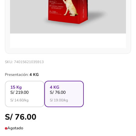
SKU: 74015621035913
Presentación:
4 KG
15 Kg
4 KG
S/
219.00
S/
76.00
S/
14.60
/kg
S/
19.00
/kg
S/ 76.00
Agotado