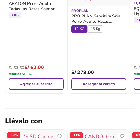
ARATON Perro Adulto
EQ
EQ
Todas las Razas Salmón
PROPLAN
Li
3 KG
PRO PLAN Sensitive Skin
2 
Perro Adulto Razas
Medianas y Grandes
12 KG
15 Kg
(Salmon)
S/
62.00
S/
63.60
S/
8
S/
279.00
Ahorras
S/
1.60
Aho
Agregar al carrito
Agregar al carrito
Llévalo con
-10%
-11%
-8