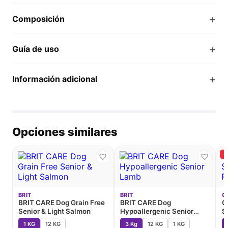
+
Composición
+
Guía de uso
+
Información adicional
Opciones similares
-
BRIT
BRIT
C
BRIT CARE Dog Grain Free
BRIT CARE Dog
C
Senior & Light Salmon
Hypoallergenic Senior
S
Lamb
1 KG
12 KG
3 Kg
12 KG
1 KG