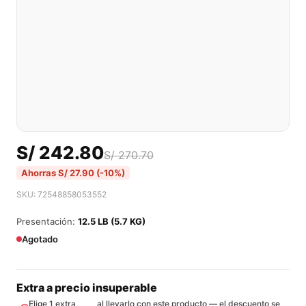
S/
242.80
S/
270.70
Ahorras
S/
27.90
(-10%)
SKU: 72548858053552
Presentación:
12.5 LB (5.7 KG)
Agotado
Extra a precio insuperable
Elige 1 extra
al llevarlo con este producto — el descuento se