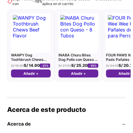
-10%
con
aplica en el carrito
WANPY Dog
INABA Churu Bites
FOUR PAWS We
Toothbrush Chews
Dog Pollo con Queso -
Pads Pañales d
Beef Flavor
8 Tubos
para Perro
S/
14.90
S/
25.20
S/
20.7
S/
18.90
S/
27.90
S/
24.10
-21%
-10%
Añadir +
Añadir +
Añadir 
Acerca de este producto
−
Acerca de