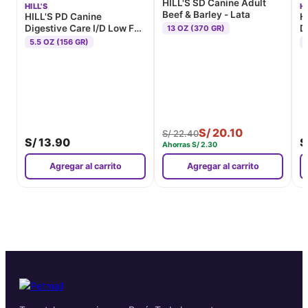
HILL'S SD Canine Adult
HILL'S
HI
Beef & Barley - Lata
HILL'S PD Canine
H
Digestive Care I/D Low Fat
D
13 OZ (370 GR)
Rice, Vegetable & Chicken
&
5.5 OZ (156 GR)
Stew - Lata
S/
20.10
S/
22.40
S/
13.90
S
Ahorras
S/
2.30
Agregar al carrito
Agregar al carrito