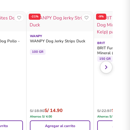
-21%
-9%
WANPY
Dog Pollo -
WANPY Dog Jerky Strips Duck
BRIT
BRIT Functional 
100 GR
Mineral (Ham with
Cachorros - Pouc
150 GR
S/
14.90
S/
20.80
S/
18.90
S/
22.97
Ahorras
S/
4.00
Ahorras
S/
2.17
rrito
Agregar al carrito
Agregar al