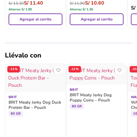
S/
11.40
S/
10.60
S/
13.30
S/
11.90
S/
Ahorras
S/
1.90
Ahorras
S/
1.30
Agregar al carrito
Agregar al carrito
Llévalo con
-11%
-11%
-2
BRIT
BRIT Meaty Jerky Dog
BRIT
WA
Puppy Coins - Pouch
BRIT Meaty Jerky Dog Duck
WA
80 GR
Protein Bar - Pouch
Ch
80 GR
1