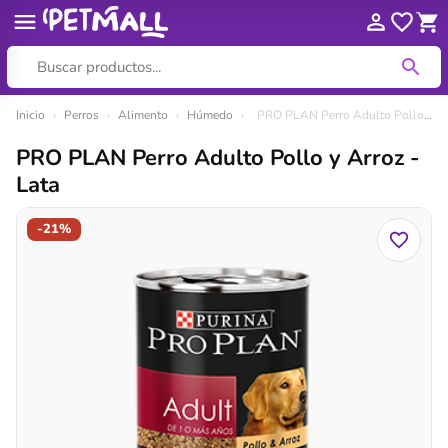
Ir
Inicio
›
Perros
›
Alimento
›
Húmedo
›
PRO PLAN Perro Adulto Pollo y Arroz - Lata
al
PRO PLAN Perro Adulto Pollo y Arroz -
contenido
Lata
-21%