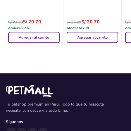
S/
20.70
S/
20.70
S/
23.29
S/
23.29
S/
1
Ahorras
S/
2.59
Ahorras
S/
2.59
Aho
Agregar al carrito
Agregar al carrito
Tu petshop premium en Perú. Todo lo que tu mascota
necesita, con delivery a todo Lima.
Síguenos