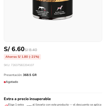
S/
6.60
S/
8.40
Ahorras
S/
1.80
(-21%)
SKU: 72637582204107
Presentación:
368.5 GR
Agotado
Extra a precio insuperable
Elige 1 extra
al llevarlo con este producto — el descuento se aplica