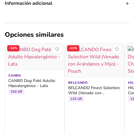
+
Información adicional
Opciones similares
-14%
-11%
CANBO
CANBO Dog Paté Adulto
BELCANDO
HIL
Hipoalergénico - Lata
BELCANDO Finest Selection
HIL
330 GR
Wild (Venado con
Car
Arándanos y Mijo) - Pouch
Veg
125 GR
12