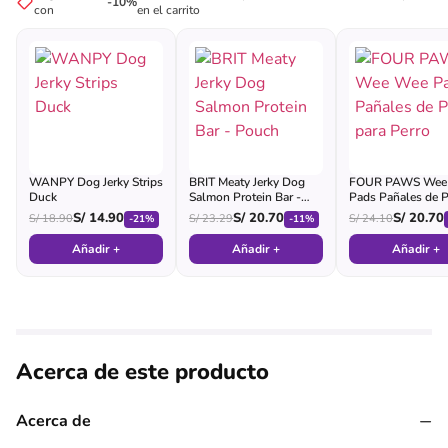
-10%
con
en el carrito
WANPY Dog Jerky Strips
BRIT Meaty Jerky Dog
FOUR PAWS Wee
Duck
Salmon Protein Bar -
Pads Pañales de P
Pouch
para Perro
S/
14.90
S/
20.70
S/
20.70
S/
18.90
S/
23.29
S/
24.10
-21%
-11%
Añadir +
Añadir +
Añadir +
Acerca de este producto
−
Acerca de