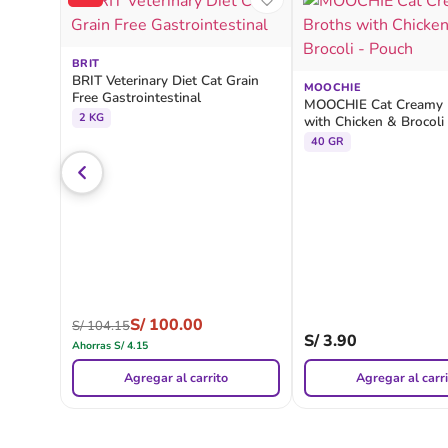
BRIT
BRIT Veterinary Diet Cat Grain
MOOCHIE
Free Gastrointestinal
MOOCHIE Cat Creamy 
2 KG
with Chicken & Brocoli
40 GR
S/
100.00
S/
104.15
S/
3.90
Ahorras
S/
4.15
Agregar al carrito
Agregar al carr