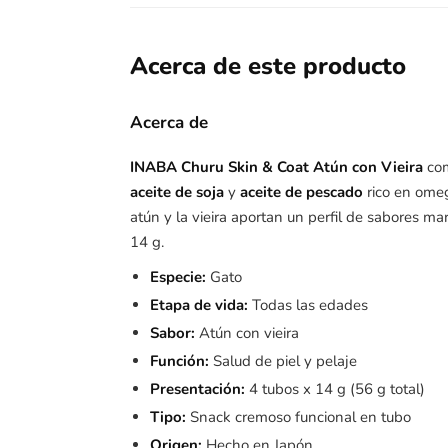
Acerca de este producto
Acerca de
INABA Churu Skin & Coat Atún con Vieira
co
aceite de soja
y
aceite de pescado
rico en ome
atún y la vieira aportan un perfil de sabores m
14 g.
Especie:
Gato
Etapa de vida:
Todas las edades
Sabor:
Atún con vieira
Función:
Salud de piel y pelaje
Presentación:
4 tubos x 14 g (56 g total)
Tipo:
Snack cremoso funcional en tubo
Origen:
Hecho en Japón