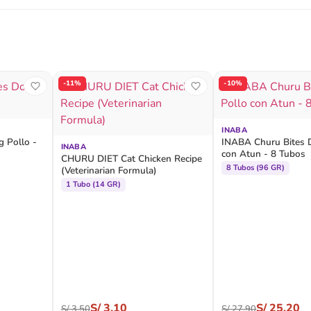
-11%
-10%
INABA
 Pollo -
INABA Churu Bites 
INABA
con Atun - 8 Tubos
CHURU DIET Cat Chicken Recipe
8 Tubos (96 GR)
(Veterinarian Formula)
1 Tubo (14 GR)
S/
3.10
S/
25.20
S/
3.50
S/
27.90