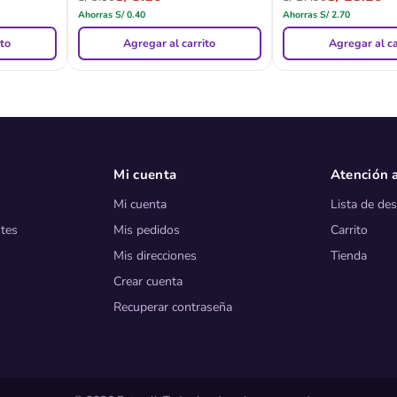
Ahorras
S/
0.40
Ahorras
S/
2.70
ito
Agregar al carrito
Agregar al ca
Mi cuenta
Atención a
Mi cuenta
Lista de de
tes
Mis pedidos
Carrito
Mis direcciones
Tienda
Crear cuenta
Recuperar contraseña