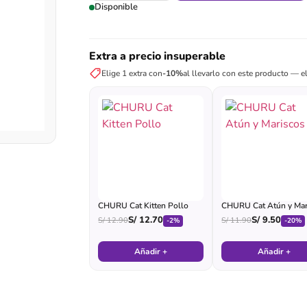
Disponible
Extra a precio insuperable
Elige 1 extra con
-10%
al llevarlo con este producto — el
CHURU Cat Kitten Pollo
CHURU Cat Atún y Mar
S/
12.70
S/
9.50
S/
12.90
S/
11.90
-2%
-20%
Añadir +
Añadir +