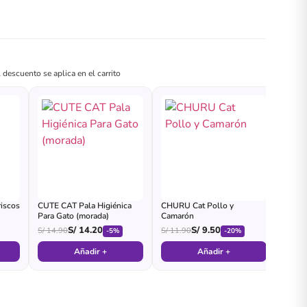
 descuento se aplica en el carrito
iscos
CUTE CAT Pala Higiénica
CHURU Cat Pollo y
Para Gato (morada)
Camarón
S/
14.20
S/
9.50
S/
14.90
S/
11.90
-5%
-20%
Añadir +
Añadir +