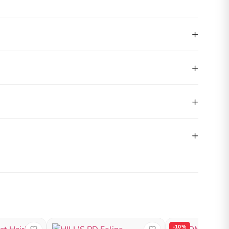
+
+
+
+
-10%