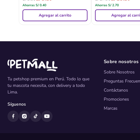
Ahorras
S/
0.40
Ahorras
S/
2.70
Agregar al carrito
Agregar al carr
Sobre nosotros
Sobre Nosotros
Tu petshop premium en Perú. Todo lo que
Preguntas Frecuen
tu mascota necesita, con delivery a todo
Contáctanos
Lima.
Promociones
Síguenos
Marcas