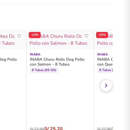
-10%
-10%
INABA
INABA
Dog Pollo
INABA Churu Rolls Dog Pollo
INABA Churu Bite
con Salmon - 8 Tubos
con Queso - 8 Tu
8 Tubos (96 GR)
8 Tubos (96 GR)
S/
25.20
S/
25.20
S/
27.90
S/
27.90