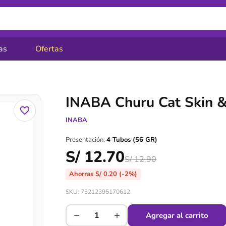
as
Ofertas
INABA Churu Cat Skin &
INABA
Presentación:
4 Tubos (56 GR)
S/
12.70
S/
12.90
Ahorras
S/
0.20
(-2%)
SKU: 73212395170612
−
+
Agregar al carrito