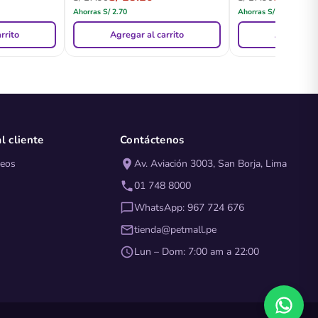
Ahorras
S/
2.70
Ahorras
S/
2.70
rrito
Agregar al carrito
Agregar al
l cliente
Contáctenos
seos
Av. Aviación 3003, San Borja, Lima
01 748 8000
WhatsApp: 967 724 676
tienda@petmall.pe
Lun – Dom: 7:00 am a 22:00