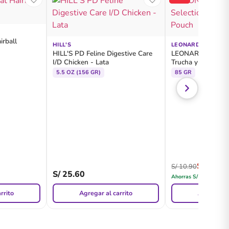
rball
HILL'S
LEONARDO
HILL'S PD Feline Digestive Care
LEONARDO Finest 
I/D Chicken - Lata
Trucha y Catnip -
5.5 OZ (156 GR)
85 GR
S/
9.80
S/
10.90
S/
25.60
Ahorras
S/
1.10
rrito
Agregar al carrito
Agregar al