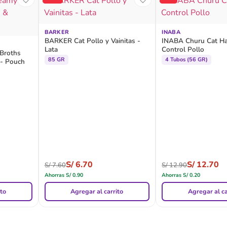
BARKER
INABA
BARKER Cat Pollo y Vainitas -
INABA Churu Cat Hai
Lata
Control Pollo
Broths
85 GR
4 Tubos (56 GR)
 - Pouch
S/
6.70
S/
12.70
S/
7.60
S/
12.90
Ahorras
S/
0.90
Ahorras
S/
0.20
ito
Agregar al carrito
Agregar al ca