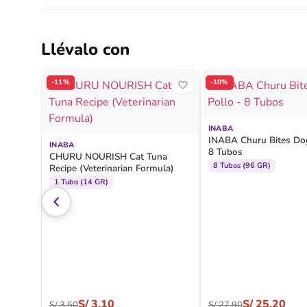
Llévalo con
-11%
-10%
INABA
INABA Churu Bites Dog
INABA
8 Tubos
CHURU NOURISH Cat Tuna
8 Tubos (96 GR)
Recipe (Veterinarian Formula)
1 Tubo (14 GR)
S/
3.10
S/
25.20
S/
3.50
S/
27.90