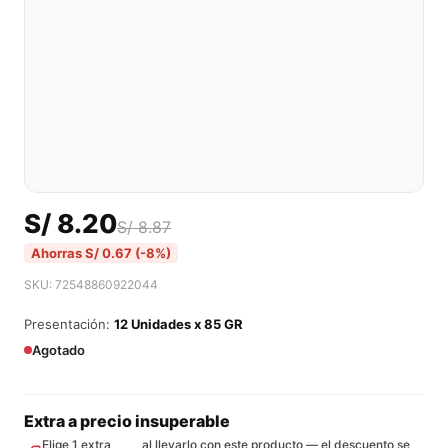
S/
8.20
S/
8.87
Ahorras
S/
0.67
(-8%)
SKU: 72548860922044
Presentación:
12 Unidades x 85 GR
Agotado
Extra a precio insuperable
Elige 1 extra
al llevarlo con este producto — el descuento se