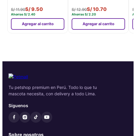
S/
9.50
S/
10.70
S/
11.90
S/
12.90
S
Ahorras
S/
2.40
Ahorras
S/
2.20
A
Agregar al carrito
Agregar al carrito
Tu petshop premium en Perú. Todo lo que tu
mascota necesita, con delivery a todo Lima.
Síguenos
Sobre nosotros