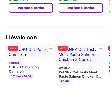
Ahorras
S/
0.10
Ahorras
S/
1.00
A
Agregar al carrito
Agregar al carrito
Llévalo con
-20%
-17%
-
CHURU
I
CHURU Cat Pollo y
C
WANPY
Camarón
C
WANPY Cat Tasty Meat
Paste Salmon Chicken &
4 Tubos (56 GR)
Carrot
90 GR