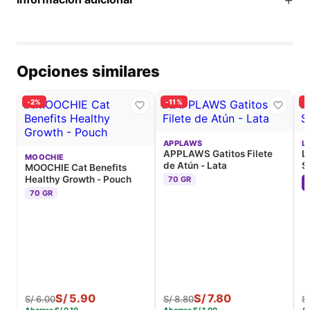
Opciones similares
-2%
-11%
-
APPLAWS
L
APPLAWS Gatitos Filete
L
MOOCHIE
de Atún - Lata
S
MOOCHIE Cat Benefits
Healthy Growth - Pouch
70 GR
70 GR
S/
5.90
S/
7.80
S/
6.00
S/
8.80
S