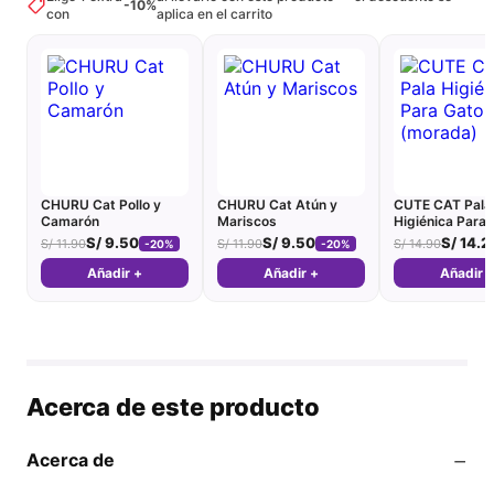
-10%
con
aplica en el carrito
CHURU Cat Pollo y
CHURU Cat Atún y
CUTE CAT Pala
Camarón
Mariscos
Higiénica Para 
(morada)
S/
9.50
S/
9.50
S/
14.2
S/
11.90
S/
11.90
S/
14.90
-20%
-20%
Añadir +
Añadir +
Añadir 
Acerca de este producto
−
Acerca de