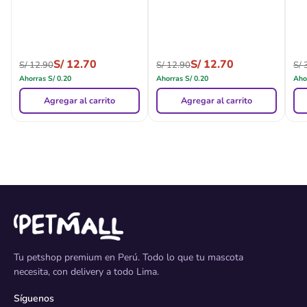
S/
12.70
S/
12.70
S/
12.90
S/
12.90
S/
3
Ahorras
S/
0.20
Ahorras
S/
0.20
Aho
Agregar al carrito
Agregar al carrito
Tu petshop premium en Perú. Todo lo que tu mascota
necesita, con delivery a todo Lima.
Síguenos