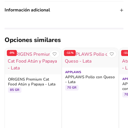
+
Información adicional
Opciones similares
-9%
-11%
-1
APPLAWS
APPLAWS Pollo con Queso
ORIGENS Premium Cat
AP
- Lata
AP
Food Atún y Papaya - Lata
70 GR
con
85 GR
7