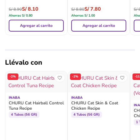
S/
8.10
S/
7.80
S/
8.90
S/
8.80
S/
8
Ahorras
S/
0.80
Ahorras
S/
1.00
Aho
Agregar al carrito
Agregar al carrito
Llévalo con
-2%
-2%
-1
INABA
INABA
CHURU Cat Hairball Control
CHURU Cat Skin & Coat
IN
Tuna Recipe
Chicken Recipe
CH
4 Tubos (56 GR)
4 Tubos (56 GR)
Chi
Fo
1 