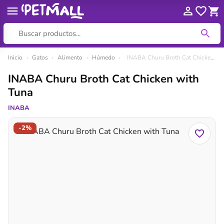
Ir
Inicio
›
Gatos
›
Alimento
›
Húmedo
›
INABA Churu Broth Cat Chicken with Tuna
al
INABA Churu Broth Cat Chicken with
contenido
Tuna
INABA
-2%