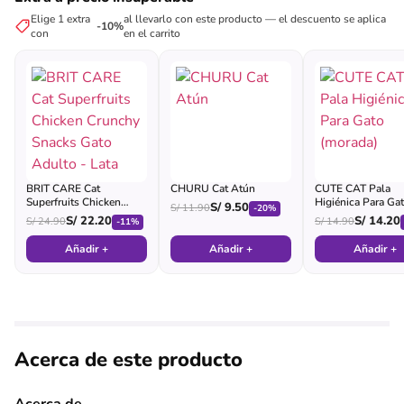
Elige 1 extra
al llevarlo con este producto — el descuento se aplica
-10%
con
en el carrito
BRIT CARE Cat
CHURU Cat Atún
CUTE CAT Pala
Superfruits Chicken
Higiénica Para Ga
S/
9.50
S/
11.90
-20%
Crunchy Snacks Gato
(morada)
S/
22.20
S/
14.20
S/
24.90
S/
14.90
-11%
Adulto - Lata
Añadir +
Añadir +
Añadir +
Acerca de este producto