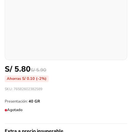
S/
5.80
S/
5.90
Ahorras
S/
0.10
(-2%)
SKU: 76582602382589
Presentación:
40 GR
Agotado
Extra a precio insuperable