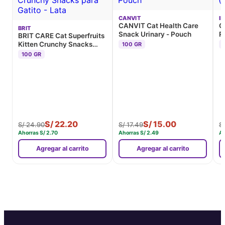
CANVIT
I
CANVIT Cat Health Care
C
BRIT
Snack Urinary - Pouch
R
BRIT CARE Cat Superfruits
F
Kitten Crunchy Snacks
100 GR
para Gatito - Lata
100 GR
S/
22.20
S/
15.00
S/
24.90
S/
17.49
S
Ahorras
S/
2.70
Ahorras
S/
2.49
A
Agregar al carrito
Agregar al carrito