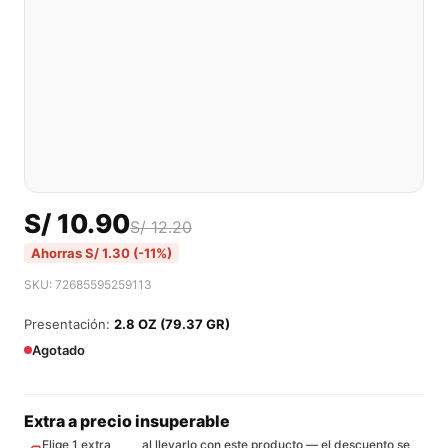
S/
10.90
S/
12.20
Ahorras
S/
1.30
(-11%)
SKU: 72685595259113
Presentación:
2.8 OZ (79.37 GR)
Agotado
Extra a precio insuperable
Elige 1 extra
al llevarlo con este producto — el descuento se