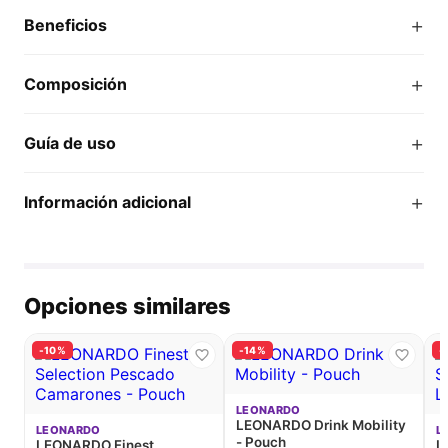
+
Beneficios
+
Composición
+
Guía de uso
+
Información adicional
Opciones similares
-10%
-14%
-
LEONARDO
LEONARDO Drink Mobility
LEONARDO
L
- Pouch
LEONARDO Finest
L