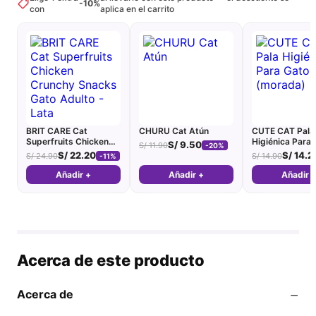
-10%
con
aplica en el carrito
BRIT CARE Cat
CHURU Cat Atún
CUTE CAT Pala
Superfruits Chicken
Higiénica Para 
S/
9.50
S/
11.90
-20%
Crunchy Snacks Gato
(morada)
S/
22.20
S/
14.2
S/
24.90
S/
14.90
-11%
Adulto - Lata
Añadir +
Añadir +
Añadir 
Acerca de este producto
−
Acerca de