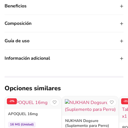
+
Beneficios
+
Composición
+
Guía de uso
+
Información adicional
Opciones similares
-2%
-2
APOQUEL 16mg
NUKHAN Dogsure
16 MG (Unidad)
(Suplemento para Perro)
PO