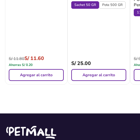
Per
Sachet 50 GR
Pote 500 GR
Br
1
S/
11.60
S/
11.80
S/
9
S/
25.00
Ahorras
S/
0.20
Aho
Agregar al carrito
Agregar al carrito