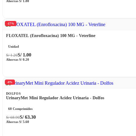
Ahorras
S/
1.80
-17%
FLOXATEL (Enrofloxacina) 100 MG - Veterline
Unidad
S/
1.00
S/
1.20
Ahorras
S/
0.20
-8%
DOLFOS
UrinaryMet Mini Regulador Acidez Urinaria - Dolfos
60 Comprimidos
S/
63.30
S/
68.90
Ahorras
S/
5.60