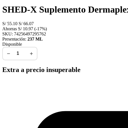
SHED-X Suplemento Dermaplex 
S/
55.10
S/
66.07
Ahorras
S/
10.97
(-17%)
SKU: 74256497295762
Presentación:
237 ML
Disponible
−
+
Agregar al carrito
Extra a precio insuperable