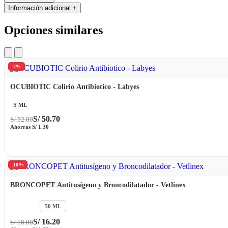
Información adicional
+
Opciones similares
-2%
OCUBIOTIC Colirio Antibiotico - Labyes
5 ML
S/
50.70
S/
52.00
Ahorras
S/
1.30
-10%
BRONCOPET Antitusígeno y Broncodilatador - Vetlinex
100 ML
50 ML
S/
16.20
S/
18.00