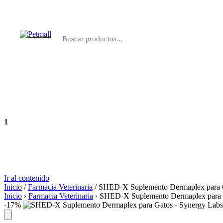
Perros
Gatos
Farmacia
Marcas
1
Agregar
S/ 55.10
Ir al contenido
Inicio
/
Farmacia Veterinaria
/ SHED-X Suplemento Dermaplex para 
Inicio
›
Farmacia Veterinaria
›
SHED-X Suplemento Dermaplex para G
-17%