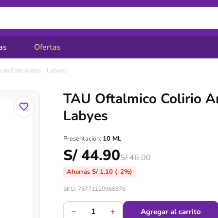
as
Ofertas
 con Esteroides - Labyes
TAU Oftalmico Colirio An
Labyes
Presentación:
10 ML
S/
44.90
S/
46.00
Ahorras
S/
1.10
(-2%)
SKU: 75771120968876
−
+
Agregar al carrito