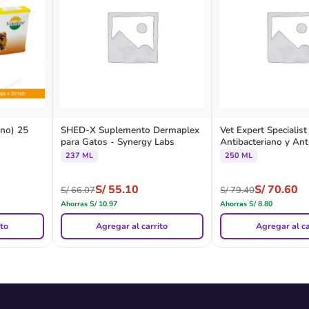
no) 25
SHED-X Suplemento Dermaplex
Vet Expert Speciali
para Gatos - Synergy Labs
Antibacteriano y Ant
237 ML
250 ML
S/
55.10
S/
70.60
S/
66.07
S/
79.40
Ahorras
S/
10.97
Ahorras
S/
8.80
ito
Agregar al carrito
Agregar al ca