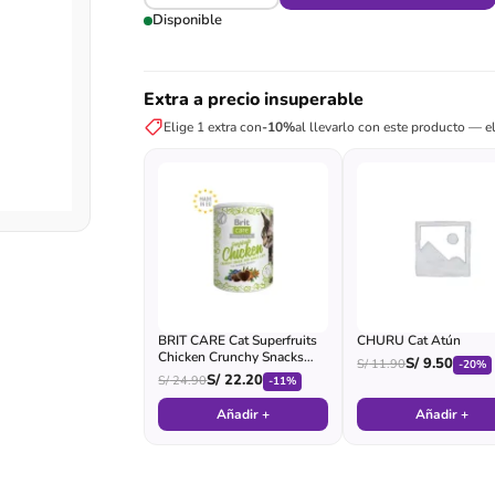
Disponible
Extra a precio insuperable
Elige 1 extra con
-10%
al llevarlo con este producto — el
BRIT CARE Cat Superfruits
CHURU Cat Atún
Chicken Crunchy Snacks
S/
9.50
S/
11.90
-20%
Gato Adulto - Lata
S/
22.20
S/
24.90
-11%
Añadir +
Añadir +