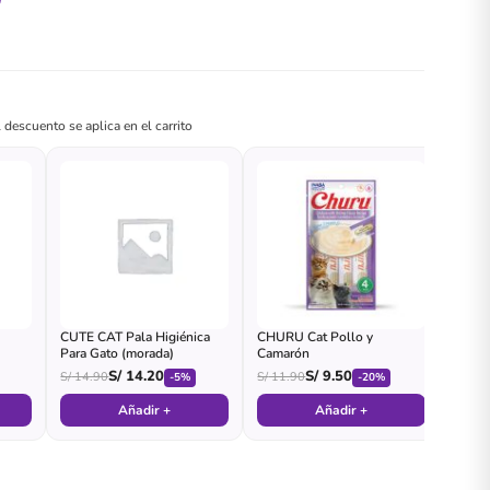
 descuento se aplica en el carrito
CUTE CAT Pala Higiénica
CHURU Cat Pollo y
Para Gato (morada)
Camarón
S/
14.20
S/
9.50
S/
14.90
S/
11.90
-5%
-20%
Añadir +
Añadir +