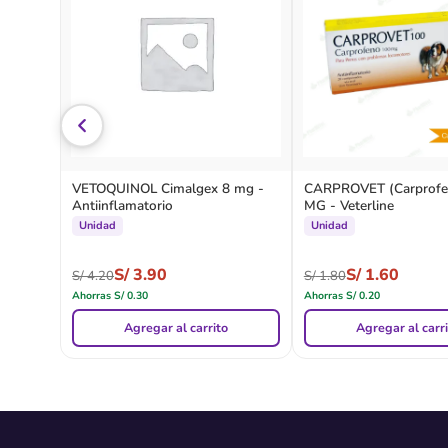
VETOQUINOL Cimalgex 8 mg -
CARPROVET (Carprofe
Antiinflamatorio
MG - Veterline
Unidad
Unidad
S/
3.90
S/
1.60
S/
4.20
S/
1.80
Ahorras
S/
0.30
Ahorras
S/
0.20
Agregar al carrito
Agregar al carr