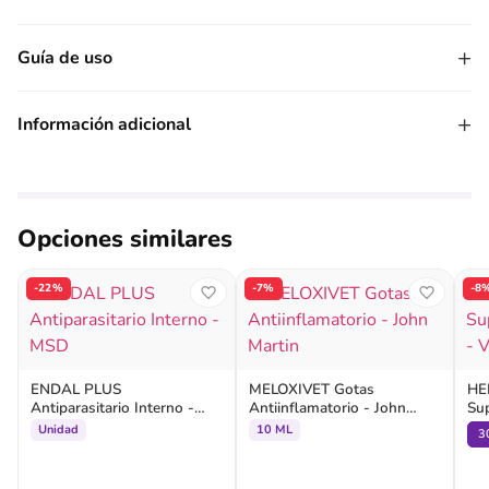
+
Guía de uso
+
Información adicional
Opciones similares
-22%
-7%
-8
ENDAL PLUS
MELOXIVET Gotas
HE
Antiparasitario Interno -
Antiinflamatorio - John
Sup
MSD
Martin
Vet
Unidad
10 ML
3