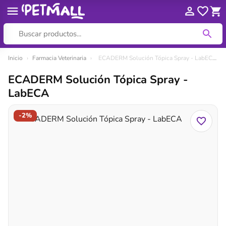
Ir
Inicio
›
Farmacia Veterinaria
›
ECADERM Solución Tópica Spray - LabECA
al
ECADERM Solución Tópica Spray -
contenido
LabECA
-2%