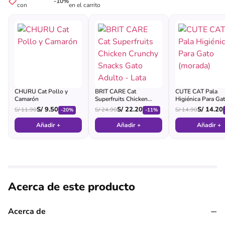
-10%
con
en el carrito
CHURU Cat Pollo y
BRIT CARE Cat
CUTE CAT Pala
Camarón
Superfruits Chicken
Higiénica Para Ga
Crunchy Snacks Gato
(morada)
S/
9.50
S/
22.20
S/
14.20
S/
11.90
S/
24.90
S/
14.90
-20%
-11%
Adulto - Lata
Añadir +
Añadir +
Añadir +
Acerca de este producto
−
Acerca de