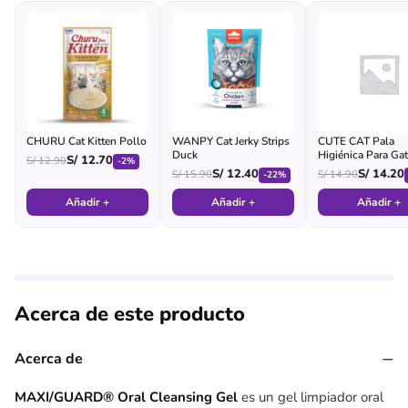
CHURU Cat Kitten Pollo
WANPY Cat Jerky Strips
CUTE CAT Pala
Duck
Higiénica Para Ga
S/
12.70
S/
12.90
-2%
(morada)
S/
12.40
S/
14.20
S/
15.90
S/
14.90
-22%
Añadir +
Añadir +
Añadir +
Acerca de este producto
−
Acerca de
MAXI/GUARD® Oral Cleansing Gel
es un gel limpiador oral