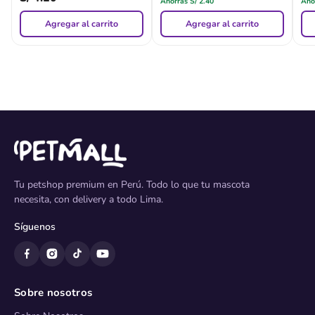
Ahorras
S/
2.40
Aho
Agregar al carrito
Agregar al carrito
Tu petshop premium en Perú. Todo lo que tu mascota
necesita, con delivery a todo Lima.
Síguenos
Sobre nosotros