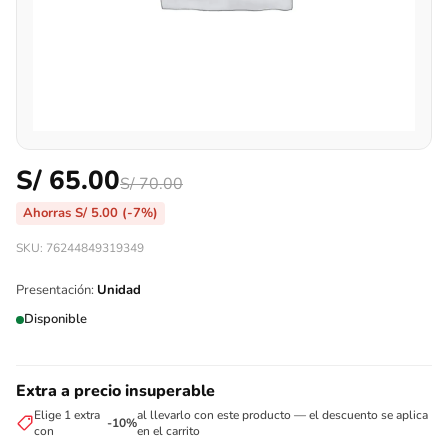
S/
65.00
S/
70.00
Ahorras
S/
5.00
(-7%)
SKU: 76244849319349
Presentación:
Unidad
Disponible
Extra a precio insuperable
Elige 1 extra
al llevarlo con este producto — el descuento se aplica
-10%
con
en el carrito