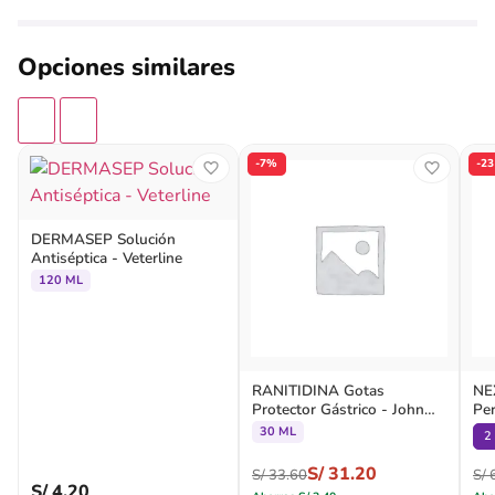
Opciones similares
-7%
-2
DERMASEP Solución
Antiséptica - Veterline
120 ML
RANITIDINA Gotas
NE
Protector Gástrico - John
Per
Martin
30 ML
2
S/
31.20
S/
33.60
S/
6
S/
4.20