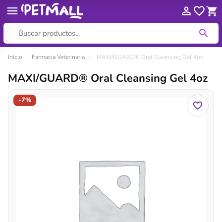
Ir
Inicio
›
Farmacia Veterinaria
›
MAXI/GUARD® Oral Cleansing Gel 4oz
al
MAXI/GUARD® Oral Cleansing Gel 4oz
contenido
-7%